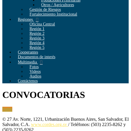
Poblaciones Prioritarias
Otros / Agricultores
Gestión de Riesgos
Fortalecimiento Institucional
Regiones
Oficina Central
Región 1
Región 2
Región 3
Región 4
Región 5
Cooperantes
Documentos de interés
Multimedia
Fotos
Videos
Audios
Contáctenos
CONVOCATORIAS
Subir
© 27 Av. Norte, 1221, Urbanización Buenos Aires, San Salvador, El
Salvador, C.A.
www.cordes.org.sv
/ Teléfonos: (503) 2235-8262 y
(503) 2235-9262