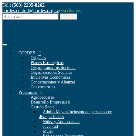
Tel.:
(503) 2235-8262
cordes.central@cordes.org.sv
/
Escríbanos
CORDES
Orígenes
Planes Estratégicos
Organigrama Institucional
Organizaciones Sociales
Iniciativas Económicas
Concertaciones y Alianzas
Convocatorias
Programas
Agropecuario
Desarrollo Empresarial
Gestión Social
Adulto Mayor/Inclusión de personas con
discapacidades
Niñez y Adolescencia
Juventud
Mujer