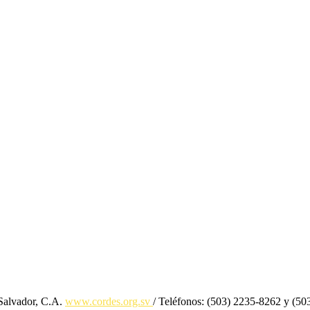
 Salvador, C.A.
www.cordes.org.sv
/ Teléfonos: (503) 2235-8262 y (5