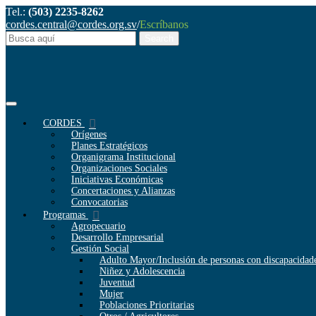
Tel.:
(503) 2235-8262
cordes.central@cordes.org.sv
/
Escríbanos
CORDES
Orígenes
Planes Estratégicos
Organigrama Institucional
Organizaciones Sociales
Iniciativas Económicas
Concertaciones y Alianzas
Convocatorias
Programas
Agropecuario
Desarrollo Empresarial
Gestión Social
Adulto Mayor/Inclusión de personas con discapacidad
Niñez y Adolescencia
Juventud
Mujer
Poblaciones Prioritarias