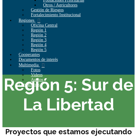
Poblaciones Prioritarias
Otros / Agricultores
Gestión de Riesgos
Fortalecimiento Institucional
Regiones
Oficina Central
Región 1
Región 2
Región 3
Región 4
Región 5
Cooperantes
Documentos de interés
Multimedia
Fotos
Videos
Región 5: Sur de
Audios
Contáctenos
La Libertad
Proyectos que estamos ejecutando