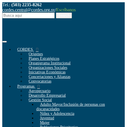
Tel.:
(503) 2235-8262
cordes.central@cordes.org.sv
/
Escríbanos
CORDES
Orígenes
Planes Estratégicos
Organigrama Institucional
Organizaciones Sociales
Iniciativas Económicas
Concertaciones y Alianzas
Convocatorias
Programas
Agropecuario
Desarrollo Empresarial
Gestión Social
Adulto Mayor/Inclusión de personas con
discapacidades
Niñez y Adolescencia
Juventud
Mujer