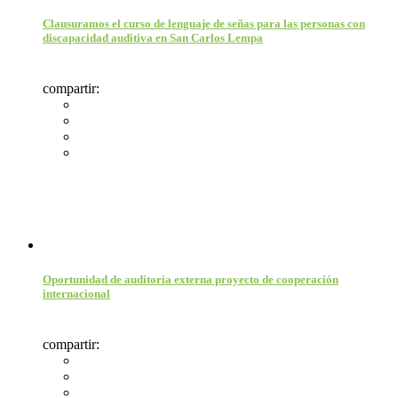
Clausuramos el curso de lenguaje de señas para las personas con
discapacidad auditiva en San Carlos Lempa
compartir:
Oportunidad de auditoria externa proyecto de cooperación
internacional
compartir: