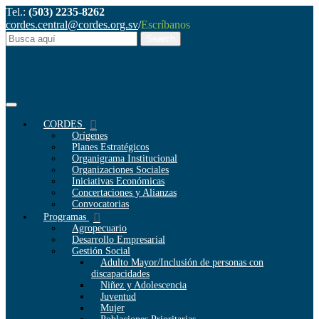
Tel.:
(503) 2235-8262
cordes.central@cordes.org.sv
/
Escríbanos
CORDES
Orígenes
Planes Estratégicos
Organigrama Institucional
Organizaciones Sociales
Iniciativas Económicas
Concertaciones y Alianzas
Convocatorias
Programas
Agropecuario
Desarrollo Empresarial
Gestión Social
Adulto Mayor/Inclusión de personas con
discapacidades
Niñez y Adolescencia
Juventud
Mujer