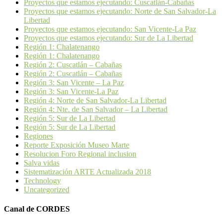
Proyectos que estamos ejecutando: Cuscatlán-Cabañas
Proyectos que estamos ejecutando: Norte de San Salvador-La
Libertad
Proyectos que estamos ejecutando: San Vicente-La Paz
Proyectos que estamos ejecutando: Sur de La Libertad
Región 1: Chalatenango
Región 1: Chalatenango
Región 2: Cuscatlán – Cabañas
Región 2: Cuscatlán – Cabañas
Región 3: San Vicente – La Paz
Región 3: San Vicente-La Paz
Región 4: Norte de San Salvador-La Libertad
Región 4: Nte. de San Salvador – La Libertad
Región 5: Sur de La Libertad
Región 5: Sur de La Libertad
Regiones
Reporte Exposición Museo Marte
Resolucion Foro Regional inclusion
Salva vidas
Sistematización ARTE Actualizada 2018
Technology
Uncategorized
Canal de CORDES