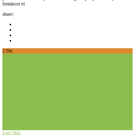
fortalecer el
share:
2
Dic
Leer Más