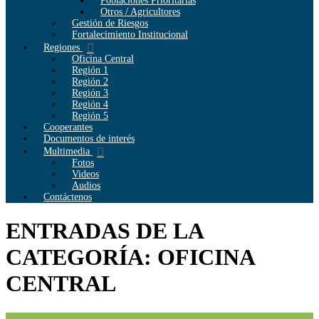
Poblaciones Prioritarias
Otros / Agricultores
Gestión de Riesgos
Fortalecimiento Institucional
Regiones
Oficina Central
Región 1
Región 2
Región 3
Región 4
Región 5
Cooperantes
Documentos de interés
Multimedia
Fotos
Videos
Audios
Contáctenos
ENTRADAS DE LA
CATEGORÍA: OFICINA
CENTRAL