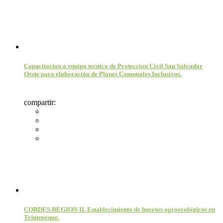
Capacitacion a equipo tecnico de Proteccion Civil San Salvador
Oeste para elaboración de Planes Comunales Inclusivos.
compartir:
CORDES REGION II. Establecimiento de huertos agroecológicos en
Tejutepeque.