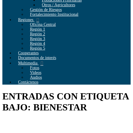
Poblaciones Prioritarias
Otros / Agricultores
Gestión de Riesgos
Fortalecimiento Institucional
Regiones
Oficina Central
Región 1
Región 2
Región 3
Región 4
Región 5
Cooperantes
Documentos de interés
Multimedia
Fotos
Videos
Audios
Contáctenos
ENTRADAS CON ETIQUETA
BAJO: BIENESTAR