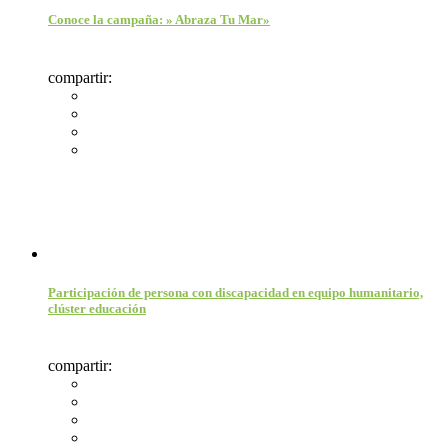
Conoce la campaña: » Abraza Tu Mar»
compartir:
Participación de persona con discapacidad en equipo humanitario,
clúster educación
compartir: