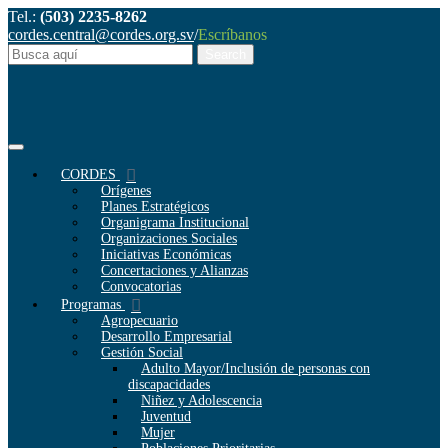
Tel.:
(503) 2235-8262
cordes.central@cordes.org.sv
/
Escríbanos
CORDES
Orígenes
Planes Estratégicos
Organigrama Institucional
Organizaciones Sociales
Iniciativas Económicas
Concertaciones y Alianzas
Convocatorias
Programas
Agropecuario
Desarrollo Empresarial
Gestión Social
Adulto Mayor/Inclusión de personas con
discapacidades
Niñez y Adolescencia
Juventud
Mujer