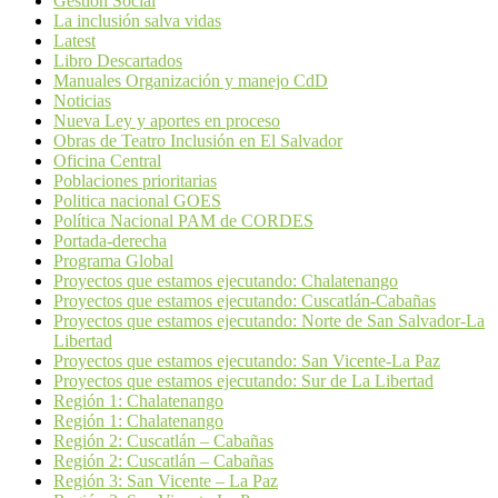
Gestion Social
La inclusión salva vidas
Latest
Libro Descartados
Manuales Organización y manejo CdD
Noticias
Nueva Ley y aportes en proceso
Obras de Teatro Inclusión en El Salvador
Oficina Central
Poblaciones prioritarias
Politica nacional GOES
Política Nacional PAM de CORDES
Portada-derecha
Programa Global
Proyectos que estamos ejecutando: Chalatenango
Proyectos que estamos ejecutando: Cuscatlán-Cabañas
Proyectos que estamos ejecutando: Norte de San Salvador-La
Libertad
Proyectos que estamos ejecutando: San Vicente-La Paz
Proyectos que estamos ejecutando: Sur de La Libertad
Región 1: Chalatenango
Región 1: Chalatenango
Región 2: Cuscatlán – Cabañas
Región 2: Cuscatlán – Cabañas
Región 3: San Vicente – La Paz