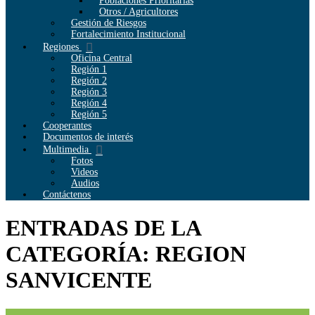
Poblaciones Prioritarias
Otros / Agricultores
Gestión de Riesgos
Fortalecimiento Institucional
Regiones
Oficina Central
Región 1
Región 2
Región 3
Región 4
Región 5
Cooperantes
Documentos de interés
Multimedia
Fotos
Videos
Audios
Contáctenos
ENTRADAS DE LA
CATEGORÍA: REGION
SANVICENTE