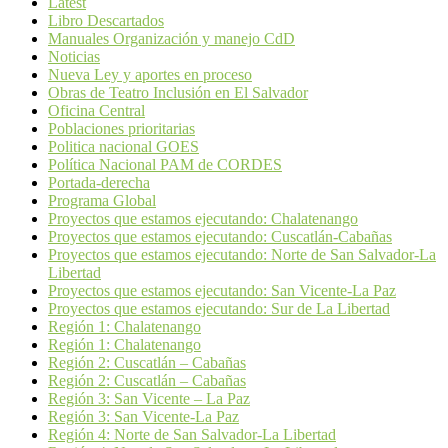
Latest
Libro Descartados
Manuales Organización y manejo CdD
Noticias
Nueva Ley y aportes en proceso
Obras de Teatro Inclusión en El Salvador
Oficina Central
Poblaciones prioritarias
Politica nacional GOES
Política Nacional PAM de CORDES
Portada-derecha
Programa Global
Proyectos que estamos ejecutando: Chalatenango
Proyectos que estamos ejecutando: Cuscatlán-Cabañas
Proyectos que estamos ejecutando: Norte de San Salvador-La
Libertad
Proyectos que estamos ejecutando: San Vicente-La Paz
Proyectos que estamos ejecutando: Sur de La Libertad
Región 1: Chalatenango
Región 1: Chalatenango
Región 2: Cuscatlán – Cabañas
Región 2: Cuscatlán – Cabañas
Región 3: San Vicente – La Paz
Región 3: San Vicente-La Paz
Región 4: Norte de San Salvador-La Libertad