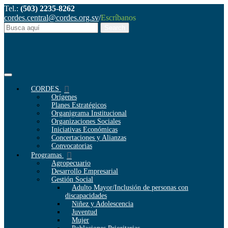
Tel.:
(503) 2235-8262
cordes.central@cordes.org.sv
/
Escríbanos
CORDES
Orígenes
Planes Estratégicos
Organigrama Institucional
Organizaciones Sociales
Iniciativas Económicas
Concertaciones y Alianzas
Convocatorias
Programas
Agropecuario
Desarrollo Empresarial
Gestión Social
Adulto Mayor/Inclusión de personas con
discapacidades
Niñez y Adolescencia
Juventud
Mujer