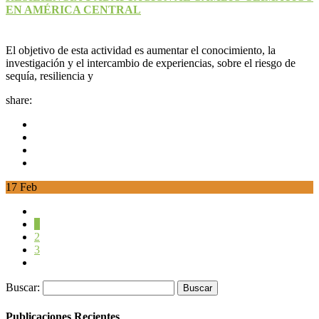
EN AMÉRICA CENTRAL
El objetivo de esta actividad es aumentar el conocimiento, la
investigación y el intercambio de experiencias, sobre el riesgo de
sequía, resiliencia y
share:
17
Feb
1
2
3
Buscar:
Publicaciones Recientes