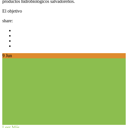
productos hidrobiológicos salvadoreños.
El objetivo
share:
9
Jun
Leer Más