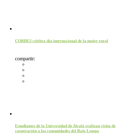
CORDES celebra día internacional de la mujer rural
compartir:
Estudiantes de la Universidad de Alcalá realizan visita de
cooperación a las comunidades del Bajo Lempa