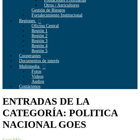
Poblaciones Prioritarias
Otros / Agricultores
Gestión de Riesgos
Fortalecimiento Institucional
Regiones
Oficina Central
Región 1
Región 2
Región 3
Región 4
Región 5
Cooperantes
Documentos de interés
Multimedia
Fotos
Videos
Audios
Contáctenos
ENTRADAS DE LA
CATEGORÍA: POLITICA
NACIONAL GOES
Leer Más