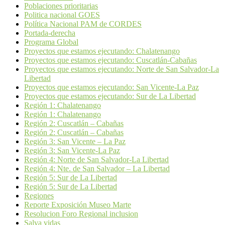
Poblaciones prioritarias
Politica nacional GOES
Política Nacional PAM de CORDES
Portada-derecha
Programa Global
Proyectos que estamos ejecutando: Chalatenango
Proyectos que estamos ejecutando: Cuscatlán-Cabañas
Proyectos que estamos ejecutando: Norte de San Salvador-La
Libertad
Proyectos que estamos ejecutando: San Vicente-La Paz
Proyectos que estamos ejecutando: Sur de La Libertad
Región 1: Chalatenango
Región 1: Chalatenango
Región 2: Cuscatlán – Cabañas
Región 2: Cuscatlán – Cabañas
Región 3: San Vicente – La Paz
Región 3: San Vicente-La Paz
Región 4: Norte de San Salvador-La Libertad
Región 4: Nte. de San Salvador – La Libertad
Región 5: Sur de La Libertad
Región 5: Sur de La Libertad
Regiones
Reporte Exposición Museo Marte
Resolucion Foro Regional inclusion
Salva vidas