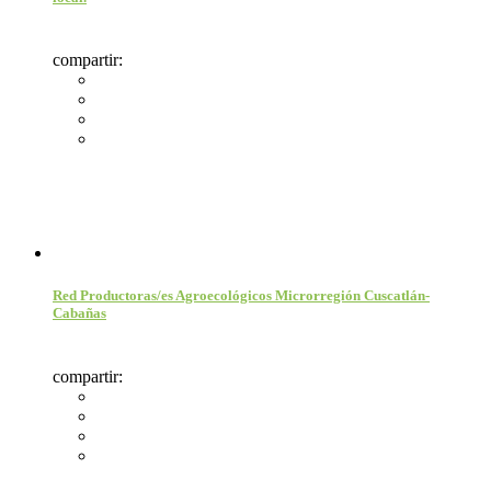
compartir:
Red Productoras/es Agroecológicos Microrregión Cuscatlán-
Cabañas
compartir: