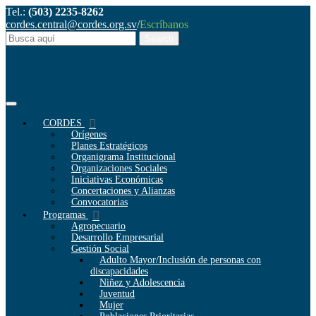
Tel.:
(503) 2235-8262
cordes.central@cordes.org.sv
/
Escríbanos
CORDES
Orígenes
Planes Estratégicos
Organigrama Institucional
Organizaciones Sociales
Iniciativas Económicas
Concertaciones y Alianzas
Convocatorias
Programas
Agropecuario
Desarrollo Empresarial
Gestión Social
Adulto Mayor/Inclusión de personas con
discapacidades
Niñez y Adolescencia
Juventud
Mujer