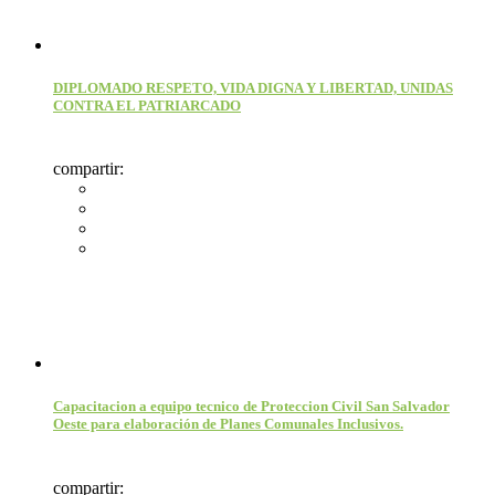
DIPLOMADO RESPETO, VIDA DIGNA Y LIBERTAD, UNIDAS
CONTRA EL PATRIARCADO
compartir:
Capacitacion a equipo tecnico de Proteccion Civil San Salvador
Oeste para elaboración de Planes Comunales Inclusivos.
compartir: