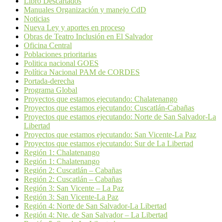
Libro Descartados
Manuales Organización y manejo CdD
Noticias
Nueva Ley y aportes en proceso
Obras de Teatro Inclusión en El Salvador
Oficina Central
Poblaciones prioritarias
Politica nacional GOES
Política Nacional PAM de CORDES
Portada-derecha
Programa Global
Proyectos que estamos ejecutando: Chalatenango
Proyectos que estamos ejecutando: Cuscatlán-Cabañas
Proyectos que estamos ejecutando: Norte de San Salvador-La
Libertad
Proyectos que estamos ejecutando: San Vicente-La Paz
Proyectos que estamos ejecutando: Sur de La Libertad
Región 1: Chalatenango
Región 1: Chalatenango
Región 2: Cuscatlán – Cabañas
Región 2: Cuscatlán – Cabañas
Región 3: San Vicente – La Paz
Región 3: San Vicente-La Paz
Región 4: Norte de San Salvador-La Libertad
Región 4: Nte. de San Salvador – La Libertad