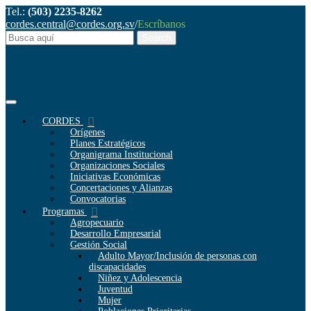
Tel.:
(503) 2235-8262
cordes.central@cordes.org.sv
/
Escríbanos
CORDES
Orígenes
Planes Estratégicos
Organigrama Institucional
Organizaciones Sociales
Iniciativas Económicas
Concertaciones y Alianzas
Convocatorias
Programas
Agropecuario
Desarrollo Empresarial
Gestión Social
Adulto Mayor/Inclusión de personas con
discapacidades
Niñez y Adolescencia
Juventud
Mujer