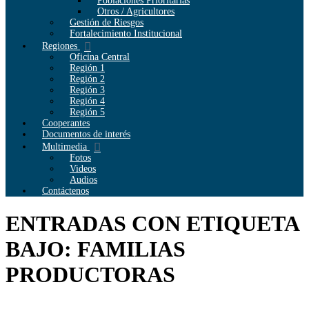
Poblaciones Prioritarias
Otros / Agricultores
Gestión de Riesgos
Fortalecimiento Institucional
Regiones
Oficina Central
Región 1
Región 2
Región 3
Región 4
Región 5
Cooperantes
Documentos de interés
Multimedia
Fotos
Videos
Audios
Contáctenos
ENTRADAS CON ETIQUETA
BAJO: FAMILIAS
PRODUCTORAS