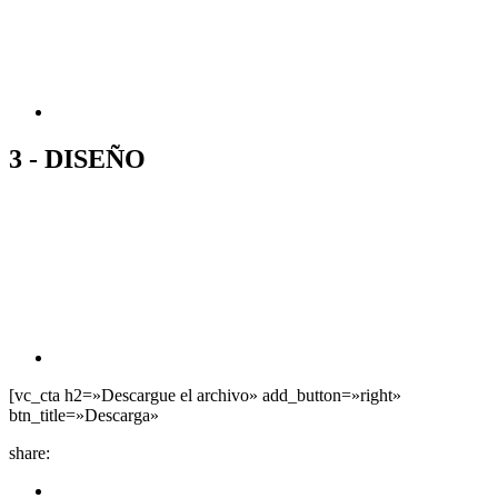
3 - DISEÑO
[vc_cta h2=»Descargue el archivo» add_button=»right»
btn_title=»Descarga»
share: