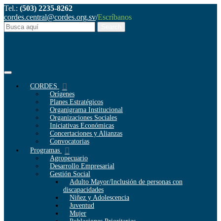
Tel.:
(503) 2235-8262
cordes.central@cordes.org.sv
/
Escríbanos
CORDES
Orígenes
Planes Estratégicos
Organigrama Institucional
Organizaciones Sociales
Iniciativas Económicas
Concertaciones y Alianzas
Convocatorias
Programas
Agropecuario
Desarrollo Empresarial
Gestión Social
Adulto Mayor/Inclusión de personas con
discapacidades
Niñez y Adolescencia
Juventud
Mujer