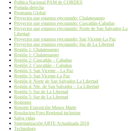
Política Nacional PAM de CORDES
Portada-derecha
Programa Global
Proyectos que estamos ejecutando: Chalatenango
Proyectos que estamos ejecutando: Cuscatlán-Cabañas
Proyectos que estamos ejecutando: Norte de San Salvador-La
Libertad
Proyectos que estamos ejecutando: San Vicente-La Paz
Proyectos que estamos ejecutando: Sur de La Libertad
Región 1: Chalatenango
Región 1: Chalatenango
Región 2: Cuscatlán – Cabañas
Región 2: Cuscatlán – Cabañas
Región 3: San Vicente – La Paz
Región 3: San Vicente-La Paz
Región 4: Norte de San Salvador-La Libertad
Región 4: Nte. de San Salvador – La Libertad
Región 5: Sur de La Libertad
Región 5: Sur de La Libertad
Regiones
Reporte Exposición Museo Marte
Resolucion Foro Regional inclusion
Salva vidas
Sistematización ARTE Actualizada 2018
Technology