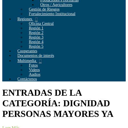
Poblaciones Prioritarias
Otros / Agricultores
Gestión de Riesgos
Fortalecimiento Institucional
Regiones
Oficina Central
Región 1
Región 2
Región 3
Región 4
Región 5
Cooperantes
Documentos de interés
Multimedia
Fotos
Videos
Audios
Contáctenos
ENTRADAS DE LA
CATEGORÍA: DIGNIDAD
PERSONAS MAYORES YA
Leer Más