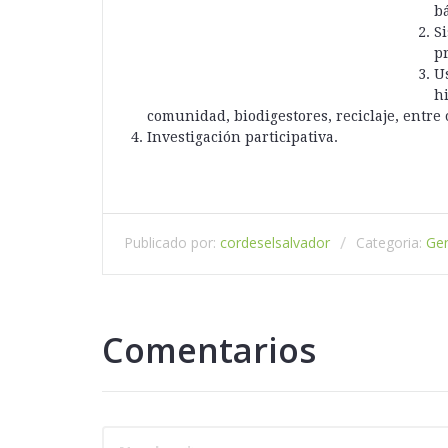
bá
S
p
Us
hi
comunidad, biodigestores, reciclaje, entre o
Investigación participativa.
Publicado por:
cordeselsalvador
Categoria:
Gen
Comentarios