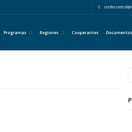
cordes.central@
Programas
Regiones
Cooperantes
Documentos 
P
compartir: