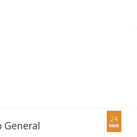
compartir:
24
o General
MAR
compartir: