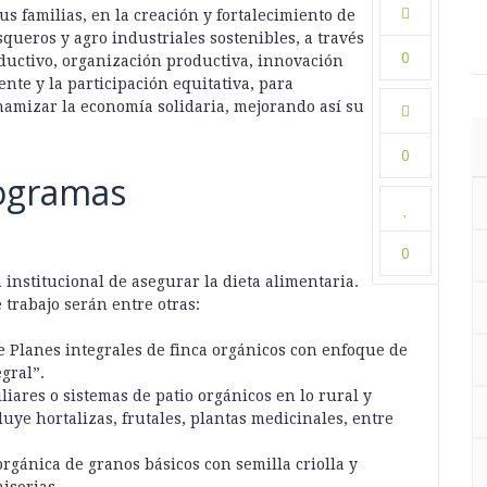
s familias, en la creación y fortalecimiento de
queros y agro industriales sostenibles, a través
0
ductivo, organización productiva, innovación
nte y la participación equitativa, para
inamizar la economía solidaria, mejorando así su
0
ogramas
0
n institucional de asegurar la dieta alimentaria.
 trabajo serán entre otras:
e Planes integrales de finca orgánicos con enfoque de
egral”.
liares o sistemas de patio orgánicos en lo rural y
luye hortalizas, frutales, plantas medicinales, entre
rgánica de granos básicos con semilla criolla y
isorias.