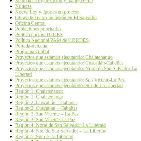
Manuales Organización y manejo CdD
Noticias
Nueva Ley y aportes en proceso
Obras de Teatro Inclusión en El Salvador
Oficina Central
Poblaciones prioritarias
Politica nacional GOES
Política Nacional PAM de CORDES
Portada-derecha
Programa Global
Proyectos que estamos ejecutando: Chalatenango
Proyectos que estamos ejecutando: Cuscatlán-Cabañas
Proyectos que estamos ejecutando: Norte de San Salvador-La
Libertad
Proyectos que estamos ejecutando: San Vicente-La Paz
Proyectos que estamos ejecutando: Sur de La Libertad
Región 1: Chalatenango
Región 1: Chalatenango
Región 2: Cuscatlán – Cabañas
Región 2: Cuscatlán – Cabañas
Región 3: San Vicente – La Paz
Región 3: San Vicente-La Paz
Región 4: Norte de San Salvador-La Libertad
Región 4: Nte. de San Salvador – La Libertad
Región 5: Sur de La Libertad