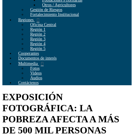
Poblaciones Prioritarias
Otros / Agricultores
Gestión de Riesgos
Fortalecimiento Institucional
Regiones
Oficina Central
Región 1
Región 2
Región 3
Región 4
Región 5
Cooperantes
Documentos de interés
Multimedia
Fotos
Videos
Audios
Contáctenos
EXPOSICIÓN
FOTOGRÁFICA: LA
POBREZA AFECTA A MÁS
DE 500 MIL PERSONAS