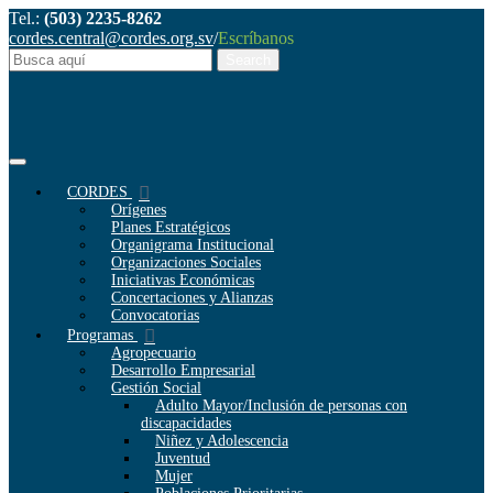
Tel.:
(503) 2235-8262
cordes.central@cordes.org.sv
/
Escríbanos
CORDES
Orígenes
Planes Estratégicos
Organigrama Institucional
Organizaciones Sociales
Iniciativas Económicas
Concertaciones y Alianzas
Convocatorias
Programas
Agropecuario
Desarrollo Empresarial
Gestión Social
Adulto Mayor/Inclusión de personas con
discapacidades
Niñez y Adolescencia
Juventud
Mujer