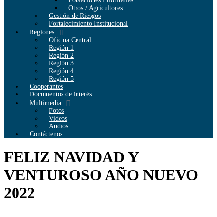
Poblaciones Prioritarias
Otros / Agricultores
Gestión de Riesgos
Fortalecimiento Institucional
Regiones
Oficina Central
Región 1
Región 2
Región 3
Región 4
Región 5
Cooperantes
Documentos de interés
Multimedia
Fotos
Videos
Audios
Contáctenos
FELIZ NAVIDAD Y
VENTUROSO AÑO NUEVO
2022