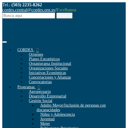
Tel.:
(503) 2235-8262
cordes.central@cordes.org.sv
/
Escríbanos
CORDES
Orígenes
Planes Estratégicos
Organigrama Institucional
Organizaciones Sociales
Iniciativas Económicas
Concertaciones y Alianzas
Convocatorias
Programas
Agropecuario
Desarrollo Empresarial
Gestión Social
Adulto Mayor/Inclusión de personas con
discapacidades
Niñez y Adolescencia
Juventud
Mujer