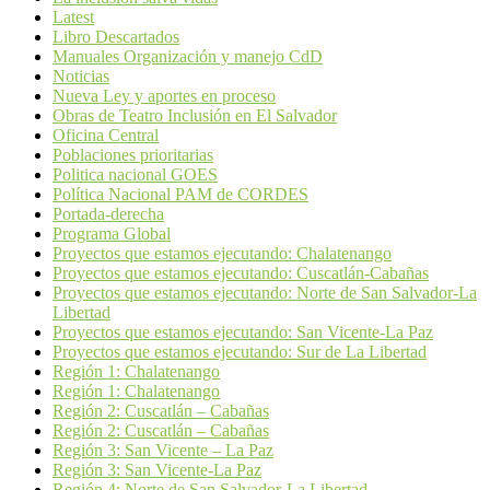
Latest
Libro Descartados
Manuales Organización y manejo CdD
Noticias
Nueva Ley y aportes en proceso
Obras de Teatro Inclusión en El Salvador
Oficina Central
Poblaciones prioritarias
Politica nacional GOES
Política Nacional PAM de CORDES
Portada-derecha
Programa Global
Proyectos que estamos ejecutando: Chalatenango
Proyectos que estamos ejecutando: Cuscatlán-Cabañas
Proyectos que estamos ejecutando: Norte de San Salvador-La
Libertad
Proyectos que estamos ejecutando: San Vicente-La Paz
Proyectos que estamos ejecutando: Sur de La Libertad
Región 1: Chalatenango
Región 1: Chalatenango
Región 2: Cuscatlán – Cabañas
Región 2: Cuscatlán – Cabañas
Región 3: San Vicente – La Paz
Región 3: San Vicente-La Paz
Región 4: Norte de San Salvador-La Libertad