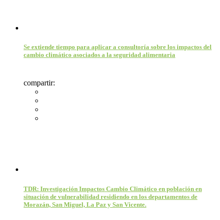
Se extiende tiempo para aplicar a consultoría sobre los impactos del
cambio climático asociados a la seguridad alimentaria
compartir:
TDR: Investigación Impactos Cambio Climático en población en
situación de vulnerabilidad residiendo en los departamentos de
Morazán, San Miguel, La Paz y San Vicente.