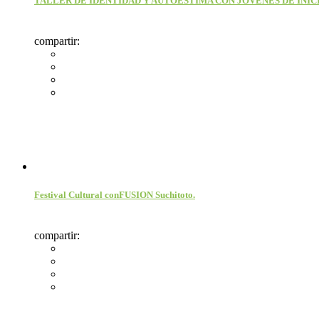
TALLER DE IDENTIDAD Y AUTOESTIMA CON JOVENES DE INI
compartir:
Festival Cultural conFUSION Suchitoto.
compartir: