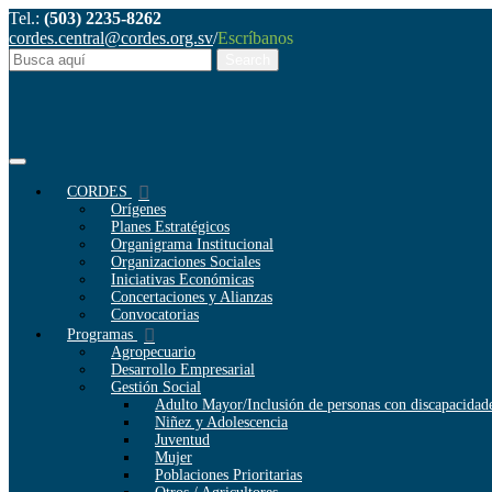
Tel.:
(503) 2235-8262
cordes.central@cordes.org.sv
/
Escríbanos
CORDES
Orígenes
Planes Estratégicos
Organigrama Institucional
Organizaciones Sociales
Iniciativas Económicas
Concertaciones y Alianzas
Convocatorias
Programas
Agropecuario
Desarrollo Empresarial
Gestión Social
Adulto Mayor/Inclusión de personas con discapacidad
Niñez y Adolescencia
Juventud
Mujer
Poblaciones Prioritarias