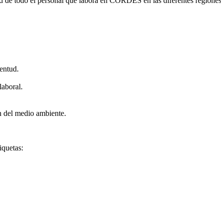
ad de todo el personal que labora en CORDES en las diferentes regiones
entud.
laboral.
n del medio ambiente.
iquetas: