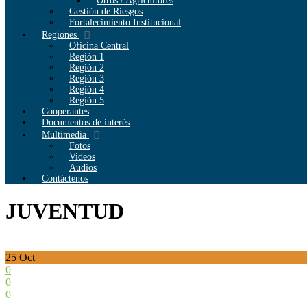
Otros / Agricultores
Gestión de Riesgos
Fortalecimiento Institucional
Regiones
Oficina Central
Región 1
Región 2
Región 3
Región 4
Región 5
Cooperantes
Documentos de interés
Multimedia
Fotos
Videos
Audios
Contáctenos
JUVENTUD
25
Oct
0
0
0