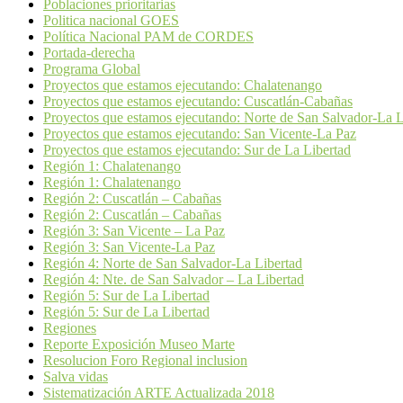
Poblaciones prioritarias
Politica nacional GOES
Política Nacional PAM de CORDES
Portada-derecha
Programa Global
Proyectos que estamos ejecutando: Chalatenango
Proyectos que estamos ejecutando: Cuscatlán-Cabañas
Proyectos que estamos ejecutando: Norte de San Salvador-La L
Proyectos que estamos ejecutando: San Vicente-La Paz
Proyectos que estamos ejecutando: Sur de La Libertad
Región 1: Chalatenango
Región 1: Chalatenango
Región 2: Cuscatlán – Cabañas
Región 2: Cuscatlán – Cabañas
Región 3: San Vicente – La Paz
Región 3: San Vicente-La Paz
Región 4: Norte de San Salvador-La Libertad
Región 4: Nte. de San Salvador – La Libertad
Región 5: Sur de La Libertad
Región 5: Sur de La Libertad
Regiones
Reporte Exposición Museo Marte
Resolucion Foro Regional inclusion
Salva vidas
Sistematización ARTE Actualizada 2018