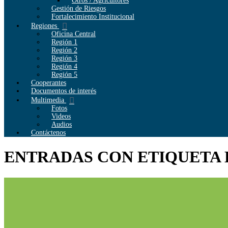
Otros / Agricultores
Gestión de Riesgos
Fortalecimiento Institucional
Regiones
Oficina Central
Región 1
Región 2
Región 3
Región 4
Región 5
Cooperantes
Documentos de interés
Multimedia
Fotos
Videos
Audios
Contáctenos
ENTRADAS CON ETIQUETA