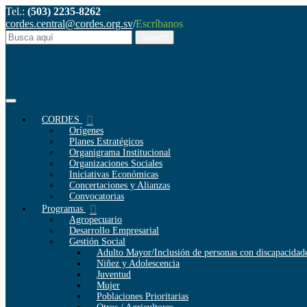
Tel.:
(503) 2235-8262
cordes.central@cordes.org.sv
/
Escríbanos
CORDES
Orígenes
Planes Estratégicos
Organigrama Institucional
Organizaciones Sociales
Iniciativas Económicas
Concertaciones y Alianzas
Convocatorias
Programas
Agropecuario
Desarrollo Empresarial
Gestión Social
Adulto Mayor/Inclusión de personas con discapacidad
Niñez y Adolescencia
Juventud
Mujer
Poblaciones Prioritarias