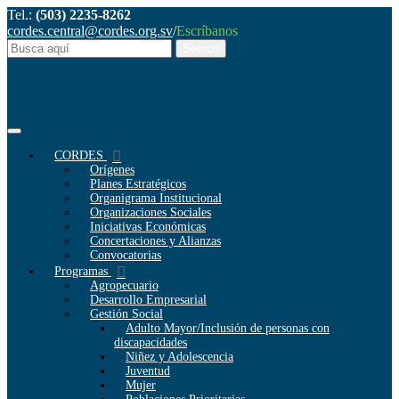
Tel.:
(503) 2235-8262
cordes.central@cordes.org.sv
/
Escríbanos
CORDES
Orígenes
Planes Estratégicos
Organigrama Institucional
Organizaciones Sociales
Iniciativas Económicas
Concertaciones y Alianzas
Convocatorias
Programas
Agropecuario
Desarrollo Empresarial
Gestión Social
Adulto Mayor/Inclusión de personas con
discapacidades
Niñez y Adolescencia
Juventud
Mujer