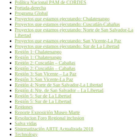
Política Nacional PAM de CORDES
Portada-derecha
Programa Global
Proyectos que estamos ejecutando: Chalatenango
Proyectos que estamos ejecutando: Cuscatlán-Cabañas
Proyectos que estamos ejecutando: Norte de San Salvador-La
Libertad
Proyectos que estamos ejecutando: San Vicente-La Paz
Proyectos que estamos ejecutando: Sur de La Libertad
Región 1: Chalatenango
Región 1: Chalatenango
Región 2: Cuscatlán – Cabañas
Región 2: Cuscatlán – Cabañas
Región 3: San Vicente – La Paz
Región 3: San Vicente-La Paz
Región 4: Norte de San Salvador-La Libertad
Región 4: Nte. de San Salvador – La Libertad
Región 5: Sur de La Libertad
Región 5: Sur de La Libertad
Regiones
Reporte Exposición Museo Marte
Resolucion Foro Regional inclusion
Salva vidas
Sistematización ARTE Actualizada 2018
Technology