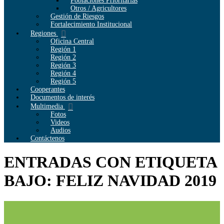
Poblaciones Prioritarias
Otros / Agricultores
Gestión de Riesgos
Fortalecimiento Institucional
Regiones
Oficina Central
Región 1
Región 2
Región 3
Región 4
Región 5
Cooperantes
Documentos de interés
Multimedia
Fotos
Videos
Audios
Contáctenos
ENTRADAS CON ETIQUETA
BAJO: FELIZ NAVIDAD 2019