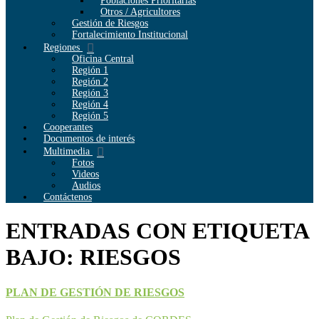
Poblaciones Prioritarias
Otros / Agricultores
Gestión de Riesgos
Fortalecimiento Institucional
Regiones
Oficina Central
Región 1
Región 2
Región 3
Región 4
Región 5
Cooperantes
Documentos de interés
Multimedia
Fotos
Videos
Audios
Contáctenos
ENTRADAS CON ETIQUETA
BAJO: RIESGOS
PLAN DE GESTIÓN DE RIESGOS