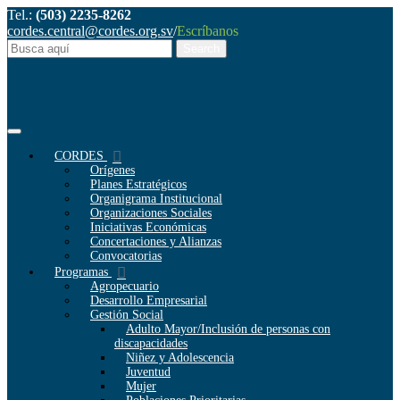
Tel.:
(503) 2235-8262
cordes.central@cordes.org.sv
/
Escríbanos
CORDES
Orígenes
Planes Estratégicos
Organigrama Institucional
Organizaciones Sociales
Iniciativas Económicas
Concertaciones y Alianzas
Convocatorias
Programas
Agropecuario
Desarrollo Empresarial
Gestión Social
Adulto Mayor/Inclusión de personas con
discapacidades
Niñez y Adolescencia
Juventud
Mujer