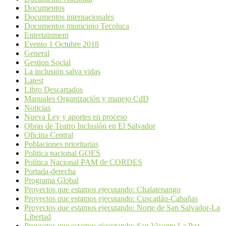
Documentos
Documentos internacionales
Documentos municipio Tecoluca
Entertainment
Evento 1 Octubre 2018
General
Gestion Social
La inclusión salva vidas
Latest
Libro Descartados
Manuales Organización y manejo CdD
Noticias
Nueva Ley y aportes en proceso
Obras de Teatro Inclusión en El Salvador
Oficina Central
Poblaciones prioritarias
Politica nacional GOES
Política Nacional PAM de CORDES
Portada-derecha
Programa Global
Proyectos que estamos ejecutando: Chalatenango
Proyectos que estamos ejecutando: Cuscatlán-Cabañas
Proyectos que estamos ejecutando: Norte de San Salvador-La
Libertad
Proyectos que estamos ejecutando: San Vicente-La Paz