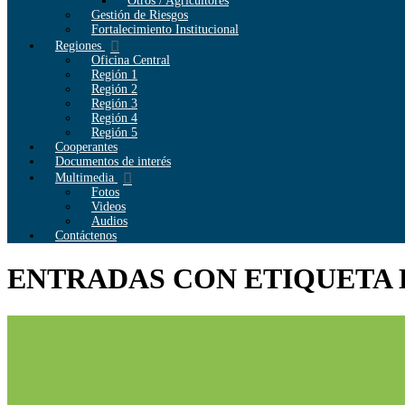
Otros / Agricultores
Gestión de Riesgos
Fortalecimiento Institucional
Regiones
Oficina Central
Región 1
Región 2
Región 3
Región 4
Región 5
Cooperantes
Documentos de interés
Multimedia
Fotos
Videos
Audios
Contáctenos
ENTRADAS CON ETIQUETA 