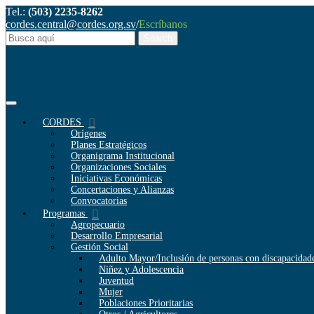
Tel.:
(503) 2235-8262
cordes.central@cordes.org.sv
/
Escríbanos
CORDES
Orígenes
Planes Estratégicos
Organigrama Institucional
Organizaciones Sociales
Iniciativas Económicas
Concertaciones y Alianzas
Convocatorias
Programas
Agropecuario
Desarrollo Empresarial
Gestión Social
Adulto Mayor/Inclusión de personas con discapacidad
Niñez y Adolescencia
Juventud
Mujer
Poblaciones Prioritarias