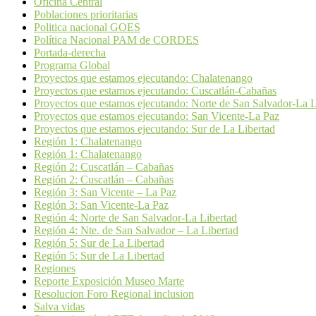
Oficina Central
Poblaciones prioritarias
Politica nacional GOES
Política Nacional PAM de CORDES
Portada-derecha
Programa Global
Proyectos que estamos ejecutando: Chalatenango
Proyectos que estamos ejecutando: Cuscatlán-Cabañas
Proyectos que estamos ejecutando: Norte de San Salvador-La L
Proyectos que estamos ejecutando: San Vicente-La Paz
Proyectos que estamos ejecutando: Sur de La Libertad
Región 1: Chalatenango
Región 1: Chalatenango
Región 2: Cuscatlán – Cabañas
Región 2: Cuscatlán – Cabañas
Región 3: San Vicente – La Paz
Región 3: San Vicente-La Paz
Región 4: Norte de San Salvador-La Libertad
Región 4: Nte. de San Salvador – La Libertad
Región 5: Sur de La Libertad
Región 5: Sur de La Libertad
Regiones
Reporte Exposición Museo Marte
Resolucion Foro Regional inclusion
Salva vidas