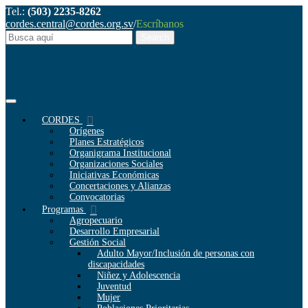
Tel.:
(503) 2235-8262
cordes.central@cordes.org.sv
/
Escríbanos
CORDES
Orígenes
Planes Estratégicos
Organigrama Institucional
Organizaciones Sociales
Iniciativas Económicas
Concertaciones y Alianzas
Convocatorias
Programas
Agropecuario
Desarrollo Empresarial
Gestión Social
Adulto Mayor/Inclusión de personas con
discapacidades
Niñez y Adolescencia
Juventud
Mujer