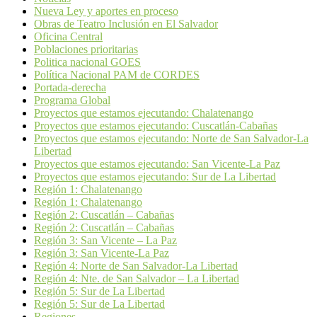
Nueva Ley y aportes en proceso
Obras de Teatro Inclusión en El Salvador
Oficina Central
Poblaciones prioritarias
Politica nacional GOES
Política Nacional PAM de CORDES
Portada-derecha
Programa Global
Proyectos que estamos ejecutando: Chalatenango
Proyectos que estamos ejecutando: Cuscatlán-Cabañas
Proyectos que estamos ejecutando: Norte de San Salvador-La
Libertad
Proyectos que estamos ejecutando: San Vicente-La Paz
Proyectos que estamos ejecutando: Sur de La Libertad
Región 1: Chalatenango
Región 1: Chalatenango
Región 2: Cuscatlán – Cabañas
Región 2: Cuscatlán – Cabañas
Región 3: San Vicente – La Paz
Región 3: San Vicente-La Paz
Región 4: Norte de San Salvador-La Libertad
Región 4: Nte. de San Salvador – La Libertad
Región 5: Sur de La Libertad
Región 5: Sur de La Libertad
Regiones