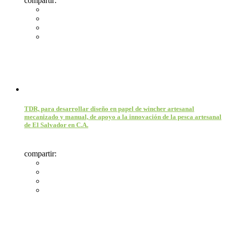
compartir:
TDR, para desarrollar diseño en papel de wincher artesanal
mecanizado y manual, de apoyo a la innovación de la pesca artesanal
de El Salvador en C.A.
compartir: