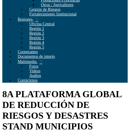
Poblaciones Prioritarias
Otros / Agricultores
Gestión de Riesgos
Fortalecimiento Institucional
Regiones
Oficina Central
Región 1
Región 2
Región 3
Región 4
Región 5
Cooperantes
Documentos de interés
Multimedia
Fotos
Videos
Audios
Contáctenos
8A PLATAFORMA GLOBAL
DE REDUCCIÓN DE
RIESGOS Y DESASTRES
STAND MUNICIPIOS