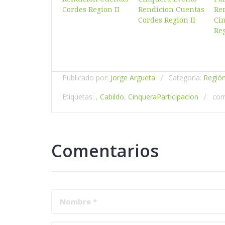
Publicado por:
Jorge Argueta
Categoria:
Región
Etiquetas: ,
Cabildo
,
Cinquera
Participacion
com
Comentarios