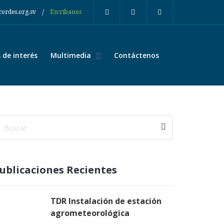
/
cordes.org.sv
Escríbanos
de interés
Multimedia
Contáctenos
ublicaciones Recientes
TDR Instalación de estación
agrometeorológica