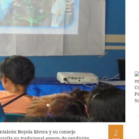
compartir:
compartir:
2
ntaleón Noyola Rivera y su consejo
compartir:
rrolla su tradicional evento de rendición