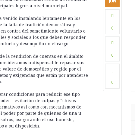
JUN
cipales logros a nivel municipal.
a venido instalando lentamente en los
la falta de tradición democrática y
0
 en contra del sometimiento voluntario o
nales y sociales a los que deben responder
onducta y desempeño en el cargo.
0
d de la rendición de cuentas en el ámbito
 consideramos indispensable repasar sus
compartir:
 valore de democrático y regido por el
etos y exigencias que están por atenderse
o.
0
erar condiciones para reducir ese tipo
oder – evitación de culpas y “chivos
 normativos así como con mecanismos de
del poder por parte de quienes de una u
osotros, asegurando el uso honesto,
os a su disposición.