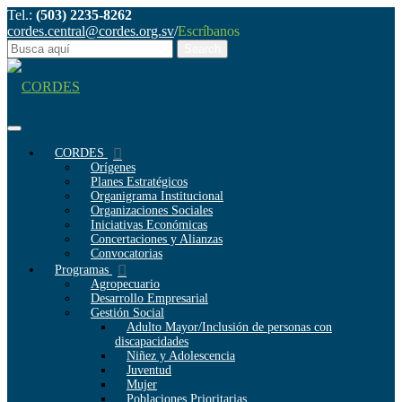
Tel.:
(503) 2235-8262
cordes.central@cordes.org.sv
/
Escríbanos
CORDES
Orígenes
Planes Estratégicos
Organigrama Institucional
Organizaciones Sociales
Iniciativas Económicas
Concertaciones y Alianzas
Convocatorias
Programas
Agropecuario
Desarrollo Empresarial
Gestión Social
Adulto Mayor/Inclusión de personas con
discapacidades
Niñez y Adolescencia
Juventud
Mujer
Poblaciones Prioritarias