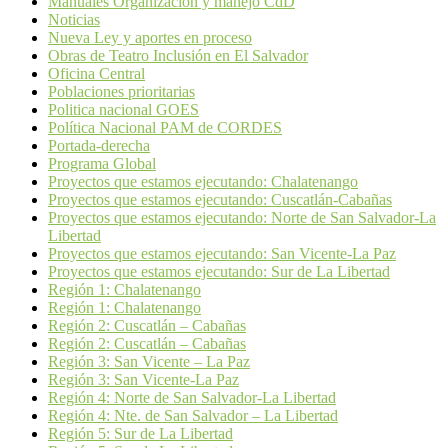
Manuales Organización y manejo CdD
Noticias
Nueva Ley y aportes en proceso
Obras de Teatro Inclusión en El Salvador
Oficina Central
Poblaciones prioritarias
Politica nacional GOES
Política Nacional PAM de CORDES
Portada-derecha
Programa Global
Proyectos que estamos ejecutando: Chalatenango
Proyectos que estamos ejecutando: Cuscatlán-Cabañas
Proyectos que estamos ejecutando: Norte de San Salvador-La
Libertad
Proyectos que estamos ejecutando: San Vicente-La Paz
Proyectos que estamos ejecutando: Sur de La Libertad
Región 1: Chalatenango
Región 1: Chalatenango
Región 2: Cuscatlán – Cabañas
Región 2: Cuscatlán – Cabañas
Región 3: San Vicente – La Paz
Región 3: San Vicente-La Paz
Región 4: Norte de San Salvador-La Libertad
Región 4: Nte. de San Salvador – La Libertad
Región 5: Sur de La Libertad