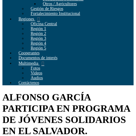
Otros / Agricultores
Gestión de Riesgos
Fortalecimiento Institucional
Regiones
Oficina Central
Región 1
Región 2
Región 3
Región 4
Región 5
Cooperantes
Documentos de interés
Multimedia
Fotos
Videos
Audios
Contáctenos
ALFONSO GARCÍA
PARTICIPA EN PROGRAMA
DE JÓVENES SOLIDARIOS
EN EL SALVADOR.