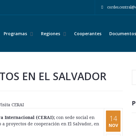
cordes.central@
Programas
Regiones
Cooperantes
Documentos 
CTOS EN EL SALVADOR
P
14
ra Internacional (CERAI);
con sede social en
o a proyectos de cooperación en El Salvador, en
NOV
compartir: