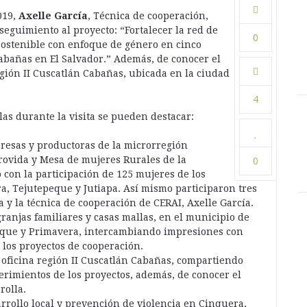
019,
Axelle García
, Técnica de cooperación,
 seguimiento al proyecto: “Fortalecer la red de
0
ostenible con enfoque de género en cinco
abañas en El Salvador.” Además, de conocer el
región II Cuscatlán Cabañas, ubicada en la ciudad
4
las durante la visita se pueden destacar:
compartir:
resas y productoras de la microrregión
ovida y Mesa de mujeres Rurales de la
0
 con la participación de 125 mujeres de los
, Tejutepeque y Jutiapa. Así mismo participaron tres
 y la técnica de cooperación de CERAI, Axelle García.
granjas familiares y casas mallas, en el municipio de
que y Primavera, intercambiando impresiones con
compartir:
los proyectos de cooperación.
 oficina región II Cuscatlán Cabañas, compartiendo
rimientos de los proyectos, además, de conocer el
rolla.
rrollo local y prevención de violencia en Cinquera,