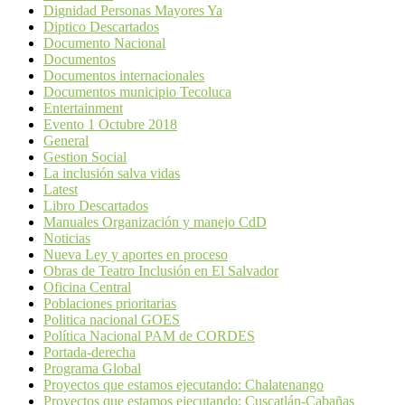
Dignidad Personas Mayores Ya
Diptico Descartados
Documento Nacional
Documentos
Documentos internacionales
Documentos municipio Tecoluca
Entertainment
Evento 1 Octubre 2018
General
Gestion Social
La inclusión salva vidas
Latest
Libro Descartados
Manuales Organización y manejo CdD
Noticias
Nueva Ley y aportes en proceso
Obras de Teatro Inclusión en El Salvador
Oficina Central
Poblaciones prioritarias
Politica nacional GOES
Política Nacional PAM de CORDES
Portada-derecha
Programa Global
Proyectos que estamos ejecutando: Chalatenango
Proyectos que estamos ejecutando: Cuscatlán-Cabañas