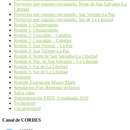
Proyectos que estamos ejecutando: Norte de San Salvador-La
Libertad
Proyectos que estamos ejecutando: San Vicente-La Paz
Proyectos que estamos ejecutando: Sur de La Libertad
Región 1: Chalatenango
Región 1: Chalatenango
Región 2: Cuscatlán – Cabañas
Región 2: Cuscatlán – Cabañas
Región 3: San Vicente – La Paz
Región 3: San Vicente-La Paz
Región 4: Norte de San Salvador-La Libertad
Región 4: Nte. de San Salvador – La Libertad
Región 5: Sur de La Libertad
Región 5: Sur de La Libertad
Regiones
Reporte Exposición Museo Marte
Resolucion Foro Regional inclusion
Salva vidas
Sistematización ARTE Actualizada 2018
Technology
Uncategorized
Canal de CORDES