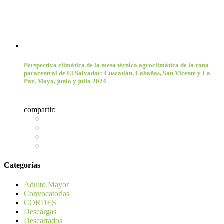
Perspectiva climática de la mesa técnica agroclimática de la zona
paracentral de El Salvador: Cuscatlán, Cabañas, San Vicente y La
Paz, Mayo, junio y julio 2024
compartir:
Categorías
Adulto Mayor
Convocatorias
CORDES
Descargas
Descartados