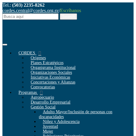
Tel.:
(503) 2235-8262
cordes.central@cordes.org.sv
/
Escríbanos
CORDES
Orígenes
Planes Estratégicos
Organigrama Institucional
Organizaciones Sociales
Iniciativas Económicas
Concertaciones y Alianzas
Convocatorias
Programas
Agropecuario
Desarrollo Empresarial
Gestión Social
Adulto Mayor/Inclusión de personas con
discapacidades
Niñez y Adolescencia
Juventud
Mujer