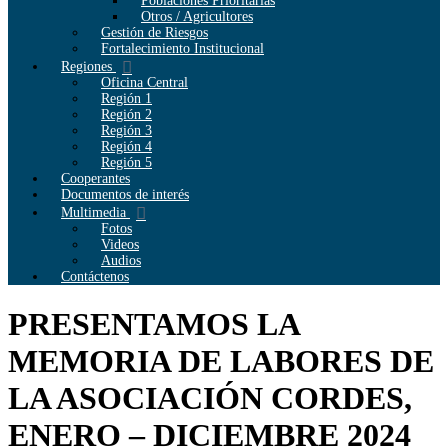
Poblaciones Prioritarias
Otros / Agricultores
Gestión de Riesgos
Fortalecimiento Institucional
Regiones
Oficina Central
Región 1
Región 2
Región 3
Región 4
Región 5
Cooperantes
Documentos de interés
Multimedia
Fotos
Videos
Audios
Contáctenos
PRESENTAMOS LA
MEMORIA DE LABORES DE
LA ASOCIACIÓN CORDES,
ENERO – DICIEMBRE 2024