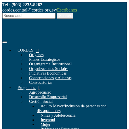
Tel.:
(503) 2235-8262
cordes.central@cordes.org.sv
/
Escríbanos
CORDES
Orígenes
Planes Estratégicos
Organigrama Institucional
Organizaciones Sociales
Iniciativas Económicas
Concertaciones y Alianzas
Convocatorias
Programas
Agropecuario
Desarrollo Empresarial
Gestión Social
Adulto Mayor/Inclusión de personas con
discapacidades
Niñez y Adolescencia
Juventud
Mujer