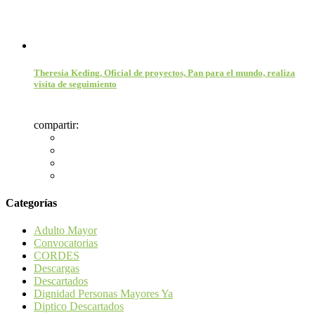
Theresia Keding, Oficial de proyectos, Pan para el mundo, realiza
visita de seguimiento
compartir:
Categorías
Adulto Mayor
Convocatorias
CORDES
Descargas
Descartados
Dignidad Personas Mayores Ya
Diptico Descartados