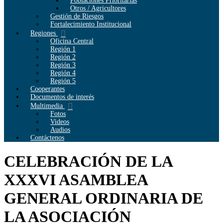
Poblaciones Prioritarias
Otros / Agricultores
Gestión de Riesgos
Fortalecimiento Institucional
Regiones
Oficina Central
Región 1
Región 2
Región 3
Región 4
Región 5
Cooperantes
Documentos de interés
Multimedia
Fotos
Videos
Audios
Contáctenos
CELEBRACIÓN DE LA
XXXVI ASAMBLEA
GENERAL ORDINARIA DE
LA ASOCIACIÓN