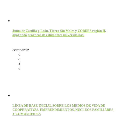
Junta de Castilla y León, Tierra Sin Males y CORDES región II,
apoyando prácticas de estudiantes universitarios.
compartir:
LÍNEA DE BASE INICIAL SOBRE LOS MEDIOS DE VIDA DE
COOPERATIVAS, EMPRENDIMIENTOS, NÚCLEOS FAMILIARES
Y COMUNIDADES