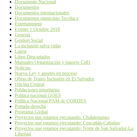
Documento Nacional
Documentos
Documentos internacionales
Documentos municipio Tecoluca
Entertainment
Evento 1 Octubre 2018
General
Gestion Social
La inclusión salva vidas
Latest
Libro Descartados
Manuales Organización y manejo CdD
Noticias
Nueva Ley y aportes en proceso
Obras de Teatro Inclusión en El Salvador
Oficina Central
Poblaciones prioritarias
Politica nacional GOES
Política Nacional PAM de CORDES
Portada-derecha
Programa Global
Proyectos que estamos ejecutando: Chalatenango
Proyectos que estamos ejecutando: Cuscatlán-Cabañas
Proyectos que estamos ejecutando: Norte de San Salvador-La
Libertad