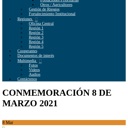
Poblaciones Prioritarias
Otros / Agricultores
Gestión de Riesgos
Fortalecimiento Institucional
Regiones
Oficina Central
Región 1
Región 2
Región 3
Región 4
Región 5
Cooperantes
Documentos de interés
Multimedia
Fotos
Videos
Audios
Contáctenos
CONMEMORACIÓN 8 DE
MARZO 2021
8
Mar
0