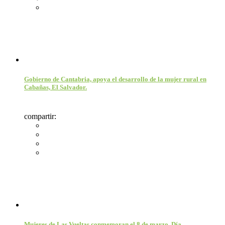
Gobierno de Cantabria, apoya el desarrollo de la mujer rural en
Cabañas, El Salvador.
compartir:
Mujeres de Las Vueltas conmemoran el 8 de marzo, Día