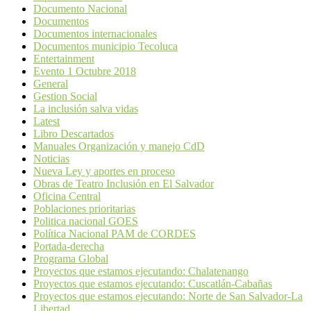
Documento Nacional
Documentos
Documentos internacionales
Documentos municipio Tecoluca
Entertainment
Evento 1 Octubre 2018
General
Gestion Social
La inclusión salva vidas
Latest
Libro Descartados
Manuales Organización y manejo CdD
Noticias
Nueva Ley y aportes en proceso
Obras de Teatro Inclusión en El Salvador
Oficina Central
Poblaciones prioritarias
Politica nacional GOES
Política Nacional PAM de CORDES
Portada-derecha
Programa Global
Proyectos que estamos ejecutando: Chalatenango
Proyectos que estamos ejecutando: Cuscatlán-Cabañas
Proyectos que estamos ejecutando: Norte de San Salvador-La
Libertad