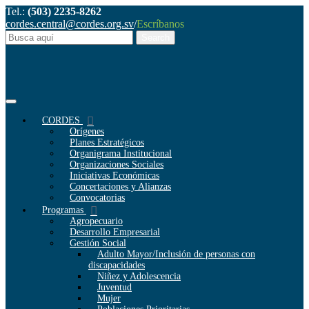
Tel.:
(503) 2235-8262
cordes.central@cordes.org.sv
/
Escríbanos
CORDES
Orígenes
Planes Estratégicos
Organigrama Institucional
Organizaciones Sociales
Iniciativas Económicas
Concertaciones y Alianzas
Convocatorias
Programas
Agropecuario
Desarrollo Empresarial
Gestión Social
Adulto Mayor/Inclusión de personas con
discapacidades
Niñez y Adolescencia
Juventud
Mujer