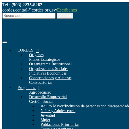
Tel.:
(503) 2235-8262
cordes.central@cordes.org.sv
/
Escríbanos
CORDES
Orígenes
Planes Estratégicos
Organigrama Institucional
Organizaciones Sociales
Iniciativas Económicas
Concertaciones y Alianzas
Convocatorias
Programas
Agropecuario
Desarrollo Empresarial
Gestión Social
Adulto Mayor/Inclusión de personas con discapacidad
Niñez y Adolescencia
Juventud
Mujer
Poblaciones Prioritarias