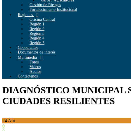
Otros / Agricultores
Gestión de Riesgos
Fortalecimiento Institucional
Regiones
Oficina Central
Región 1
Región 2
Región 3
Región 4
Región 5
Cooperantes
Documentos de interés
Multimedia
Fotos
Videos
Audios
Contáctenos
DIAGNÓSTICO MUNICIPAL 
CIUDADES RESILIENTES
24
Abr
0