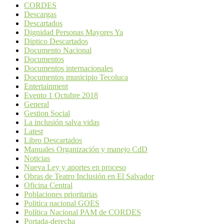
CORDES
Descargas
Descartados
Dignidad Personas Mayores Ya
Diptico Descartados
Documento Nacional
Documentos
Documentos internacionales
Documentos municipio Tecoluca
Entertainment
Evento 1 Octubre 2018
General
Gestion Social
La inclusión salva vidas
Latest
Libro Descartados
Manuales Organización y manejo CdD
Noticias
Nueva Ley y aportes en proceso
Obras de Teatro Inclusión en El Salvador
Oficina Central
Poblaciones prioritarias
Politica nacional GOES
Política Nacional PAM de CORDES
Portada-derecha