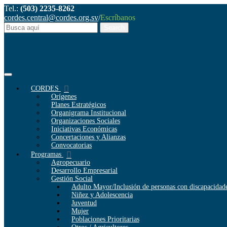
Tel.:
(503) 2235-8262
cordes.central@cordes.org.sv
/
Escríbanos
CORDES
Orígenes
Planes Estratégicos
Organigrama Institucional
Organizaciones Sociales
Iniciativas Económicas
Concertaciones y Alianzas
Convocatorias
Programas
Agropecuario
Desarrollo Empresarial
Gestión Social
Adulto Mayor/Inclusión de personas con discapacidad
Niñez y Adolescencia
Juventud
Mujer
Poblaciones Prioritarias