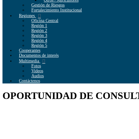
Otros / Agricultores
Gestión de Riesgos
Fortalecimiento Institucional
Regiones
Oficina Central
Región 1
Región 2
Región 3
Región 4
Región 5
Cooperantes
Documentos de interés
Multimedia
Fotos
Videos
Audios
Contáctenos
OPORTUNIDAD DE CONSULT