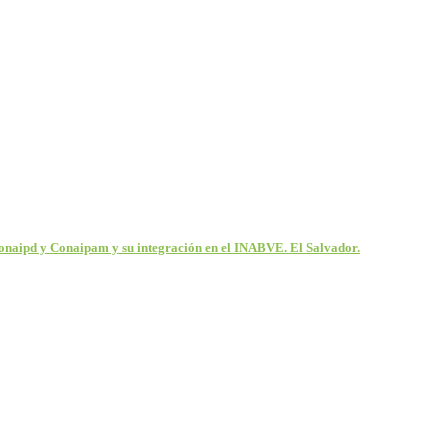
 Conaipd y Conaipam y su integración en el INABVE. El Salvador.