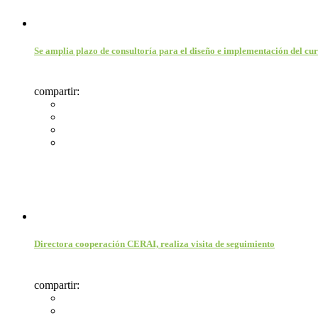
Se amplia plazo de consultoría para el diseño e implementación del cur
compartir:
Directora cooperación CERAI, realiza visita de seguimiento
compartir: