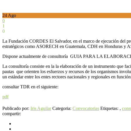
24
Ago
0
1
0
La Fundación CORDES El Salvador, en el marco de ejecución del pro
estratégicos como ASORECH en Guatemala, CDH en Honduras y ASB 
Dispone actualmente de consultoría GUIA PARA LA ELA
La consultoría consiste en la la elaboración de un instrumento que fac
pautas que orienten los esfuerzos y recursos de los organismos involuc
un estándar entre los entes rectores nacionales y regionales en función
consultar TDR en el siguiente:
pdf
Publicado por:
Iris Aguilar
Categoria:
Convocatorias
Etiquetas: ,
cons
compartir: