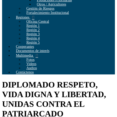
Poblaciones Prioritarias
Otros / Agricultores
Gestión de Riesgos
Fortalecimiento Institucional
Regiones
Oficina Central
Región 1
Región 2
Región 3
Región 4
Región 5
Cooperantes
Documentos de interés
Multimedia
Fotos
Videos
Audios
Contáctenos
DIPLOMADO RESPETO,
VIDA DIGNA Y LIBERTAD,
UNIDAS CONTRA EL
PATRIARCADO