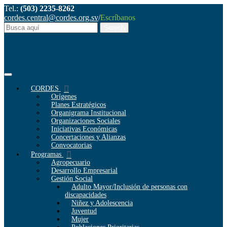
Tel.:
(503) 2235-8262
cordes.central@cordes.org.sv
/
Escríbanos
CORDES
Orígenes
Planes Estratégicos
Organigrama Institucional
Organizaciones Sociales
Iniciativas Económicas
Concertaciones y Alianzas
Convocatorias
Programas
Agropecuario
Desarrollo Empresarial
Gestión Social
Adulto Mayor/Inclusión de personas con
discapacidades
Niñez y Adolescencia
Juventud
Mujer