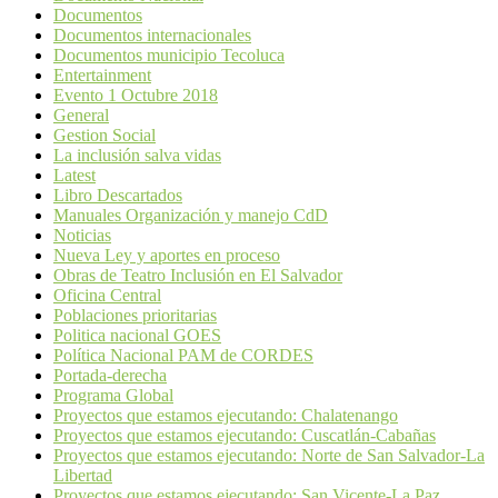
Documentos
Documentos internacionales
Documentos municipio Tecoluca
Entertainment
Evento 1 Octubre 2018
General
Gestion Social
La inclusión salva vidas
Latest
Libro Descartados
Manuales Organización y manejo CdD
Noticias
Nueva Ley y aportes en proceso
Obras de Teatro Inclusión en El Salvador
Oficina Central
Poblaciones prioritarias
Politica nacional GOES
Política Nacional PAM de CORDES
Portada-derecha
Programa Global
Proyectos que estamos ejecutando: Chalatenango
Proyectos que estamos ejecutando: Cuscatlán-Cabañas
Proyectos que estamos ejecutando: Norte de San Salvador-La
Libertad
Proyectos que estamos ejecutando: San Vicente-La Paz