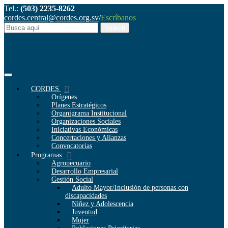
Tel.:
(503) 2235-8262
cordes.central@cordes.org.sv
/
Escríbanos
CORDES
Orígenes
Planes Estratégicos
Organigrama Institucional
Organizaciones Sociales
Iniciativas Económicas
Concertaciones y Alianzas
Convocatorias
Programas
Agropecuario
Desarrollo Empresarial
Gestión Social
Adulto Mayor/Inclusión de personas con
discapacidades
Niñez y Adolescencia
Juventud
Mujer