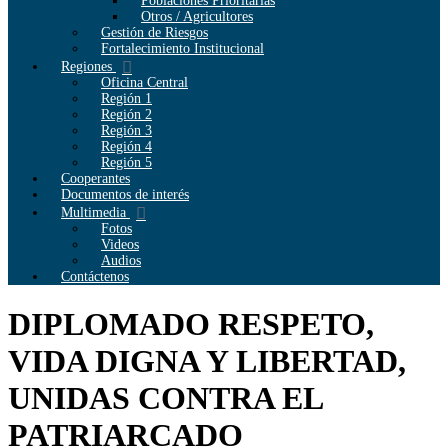
Poblaciones Prioritarias
Otros / Agricultores
Gestión de Riesgos
Fortalecimiento Institucional
Regiones
Oficina Central
Región 1
Región 2
Región 3
Región 4
Región 5
Cooperantes
Documentos de interés
Multimedia
Fotos
Videos
Audios
Contáctenos
DIPLOMADO RESPETO,
VIDA DIGNA Y LIBERTAD,
UNIDAS CONTRA EL
PATRIARCADO