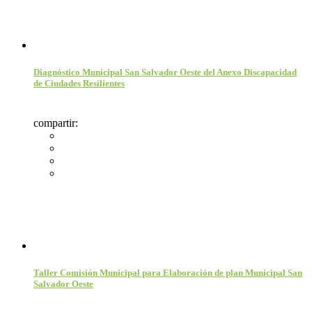
Diagnóstico Municipal San Salvador Oeste del Anexo Discapacidad
de Ciudades Resilientes
compartir:
Taller Comisión Municipal para Elaboración de plan Municipal San
Salvador Oeste