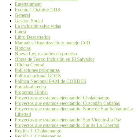
Entertainment
Evento 1 Octubre 2018
General
Gestion Social
La inclusión salva vidas
Latest
Libro Descartados
Manuales Organización y manejo CdD
Noticias
Nueva Ley y aportes en proceso
Obras de Teatro Inclusión en El Salvador
Oficina Central
Poblaciones prioritarias
Politica nacional GOES
Política Nacional PAM de CORDES
Portada-derecha
Programa Global
Proyectos que estamos ejecutando: Chalatenango
Proyectos que estamos ejecutando: Cuscatlán-Cabañas
Proyectos que estamos ejecutando: Norte de San Salvador-La
Libertad
Proyectos que estamos ejecutando: San Vicente-La Paz
Proyectos que estamos ejecutando: Sur de La Libertad
Región 1: Chalatenango
Región 1: Chalatenango