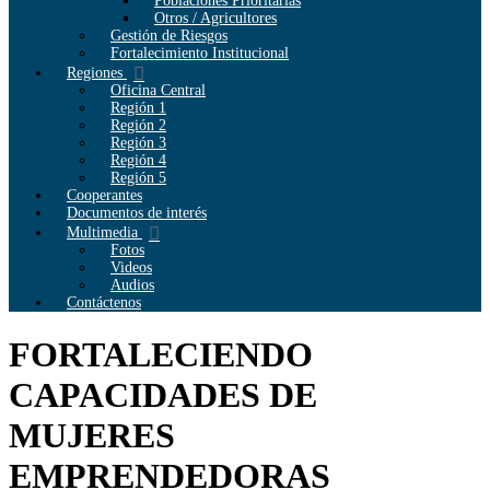
Poblaciones Prioritarias
Otros / Agricultores
Gestión de Riesgos
Fortalecimiento Institucional
Regiones
Oficina Central
Región 1
Región 2
Región 3
Región 4
Región 5
Cooperantes
Documentos de interés
Multimedia
Fotos
Videos
Audios
Contáctenos
FORTALECIENDO
CAPACIDADES DE
MUJERES
EMPRENDEDORAS