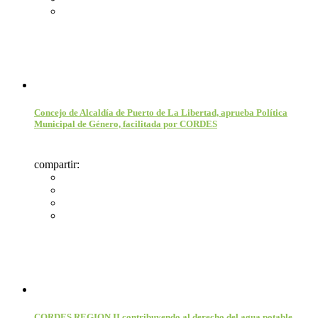
Concejo de Alcaldía de Puerto de La Libertad, aprueba Política
Municipal de Género, facilitada por CORDES
compartir:
CORDES REGION II contribuyendo al derecho del agua potable