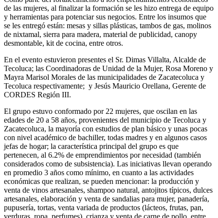
de las mujeres, al finalizar la formación se les hizo entrega de equipo
y herramientas para potenciar sus negocios. Entre los insumos que
se les entregó están: mesas y sillas plásticas, tambos de gas, molinos
de nixtamal, sierra para madera, material de publicidad, canopy
desmontable, kit de cocina, entre otros.
En el evento estuvieron presentes el Sr. Dimas Villalta, Alcalde de
Tecoluca; las Coordinadoras de Unidad de la Mujer, Rosa Moreno y
Mayra Marisol Morales de las municipalidades de Zacatecoluca y
Tecoluca respectivamente; y Jesús Mauricio Orellana, Gerente de
CORDES Región III.
El grupo estuvo conformado por 22 mujeres, que oscilan en las
edades de 20 a 58 años, provenientes del municipio de Tecoluca y
Zacatecoluca, la mayoría con estudios de plan básico y unas pocas
con nivel académico de bachiller, todas madres y en algunos casos
jefas de hogar; la característica principal del grupo es que
pertenecen, al 6.2% de emprendimientos por necesidad (también
considerados como de subsistencia). Las iniciativas llevan operando
en promedio 3 años como mínimo, en cuanto a las actividades
económicas que realizan, se pueden mencionar: la producción y
venta de vinos artesanales, shampoo natural, antojitos típicos, dulces
artesanales, elaboración y venta de sandalias para mujer, panadería,
pupusería, tortas, venta variada de productos (lácteos, frutas, pan,
verduras, ropa, perfumes), crianza y venta de carne de pollo, entre