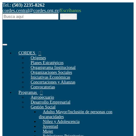
Tel.:
(503) 2235-8262
cordes.central@cordes.org.sv
/
Escríbanos
CORDES
Orígenes
Planes Estratégicos
Organigrama Institucional
Organizaciones Sociales
Iniciativas Económicas
Concertaciones y Alianzas
Convocatorias
Programas
Agropecuario
Desarrollo Empresarial
Gestión Social
Adulto Mayor/Inclusión de personas con
discapacidades
Niñez y Adolescencia
Juventud
Mujer