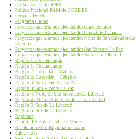
Politica nacional GOES
Política Nacional PAM de CORDES
Portada-derecha
Programa Global
Proyectos que estamos ejecutando: Chalatenango
Proyectos que estamos ejecutando: Cuscatlán-Cabañas
Proyectos que estamos ejecutando: Norte de San Salvador-La
Libertad
Proyectos que estamos ejecutando: San Vicente-La Paz
Proyectos que estamos ejecutando: Sur de La Libertad
Región 1: Chalatenango
Región 1: Chalatenango
Región 2: Cuscatlán – Cabañas
Región 2: Cuscatlán – Cabañas
Región 3: San Vicente – La Paz
Región 3: San Vicente-La Paz
Región 4: Norte de San Salvador-La Libertad
Región 4: Nte. de San Salvador – La Libertad
Región 5: Sur de La Libertad
Región 5: Sur de La Libertad
Regiones
Reporte Exposición Museo Marte
Resolucion Foro Regional inclusion
Salva vidas
Sistematización ARTE Actualizada 2018