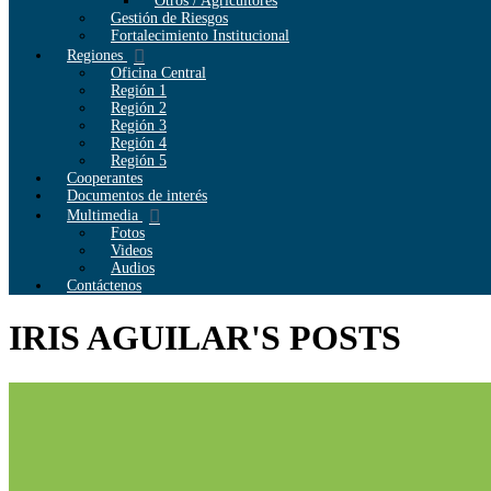
Otros / Agricultores
Gestión de Riesgos
Fortalecimiento Institucional
Regiones
Oficina Central
Región 1
Región 2
Región 3
Región 4
Región 5
Cooperantes
Documentos de interés
Multimedia
Fotos
Videos
Audios
Contáctenos
IRIS AGUILAR'S POSTS