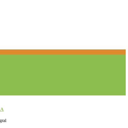
IA
gral