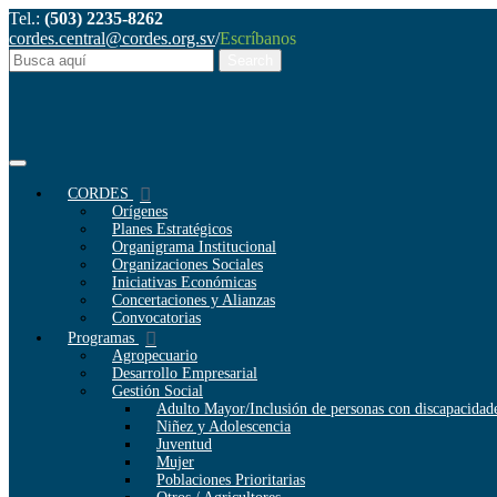
Tel.:
(503) 2235-8262
cordes.central@cordes.org.sv
/
Escríbanos
CORDES
Orígenes
Planes Estratégicos
Organigrama Institucional
Organizaciones Sociales
Iniciativas Económicas
Concertaciones y Alianzas
Convocatorias
Programas
Agropecuario
Desarrollo Empresarial
Gestión Social
Adulto Mayor/Inclusión de personas con discapacidad
Niñez y Adolescencia
Juventud
Mujer
Poblaciones Prioritarias