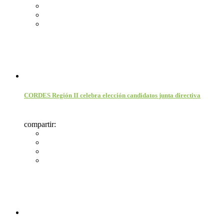
CORDES Región II celebra elección candidatos junta directiva
compartir: