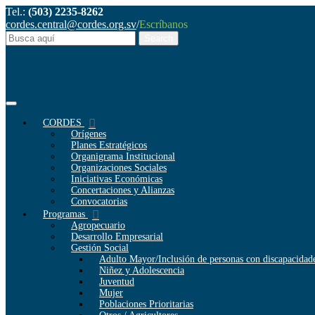
Tel.:
(503) 2235-8262
cordes.central@cordes.org.sv
/
Escríbanos
CORDES
Orígenes
Planes Estratégicos
Organigrama Institucional
Organizaciones Sociales
Iniciativas Económicas
Concertaciones y Alianzas
Convocatorias
Programas
Agropecuario
Desarrollo Empresarial
Gestión Social
Adulto Mayor/Inclusión de personas con discapacidad
Niñez y Adolescencia
Juventud
Mujer
Poblaciones Prioritarias