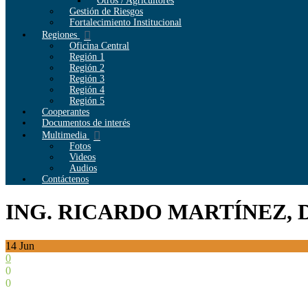
Otros / Agricultores
Gestión de Riesgos
Fortalecimiento Institucional
Regiones
Oficina Central
Región 1
Región 2
Región 3
Región 4
Región 5
Cooperantes
Documentos de interés
Multimedia
Fotos
Videos
Audios
Contáctenos
ING. RICARDO MARTÍNEZ, 
14
Jun
0
0
0