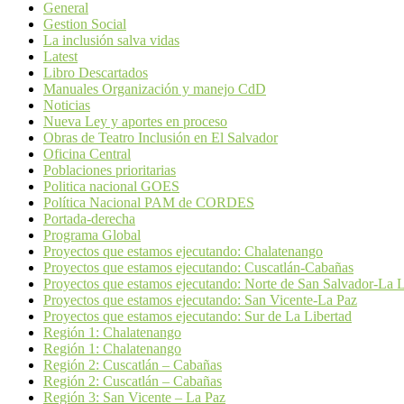
General
Gestion Social
La inclusión salva vidas
Latest
Libro Descartados
Manuales Organización y manejo CdD
Noticias
Nueva Ley y aportes en proceso
Obras de Teatro Inclusión en El Salvador
Oficina Central
Poblaciones prioritarias
Politica nacional GOES
Política Nacional PAM de CORDES
Portada-derecha
Programa Global
Proyectos que estamos ejecutando: Chalatenango
Proyectos que estamos ejecutando: Cuscatlán-Cabañas
Proyectos que estamos ejecutando: Norte de San Salvador-La L
Proyectos que estamos ejecutando: San Vicente-La Paz
Proyectos que estamos ejecutando: Sur de La Libertad
Región 1: Chalatenango
Región 1: Chalatenango
Región 2: Cuscatlán – Cabañas
Región 2: Cuscatlán – Cabañas
Región 3: San Vicente – La Paz