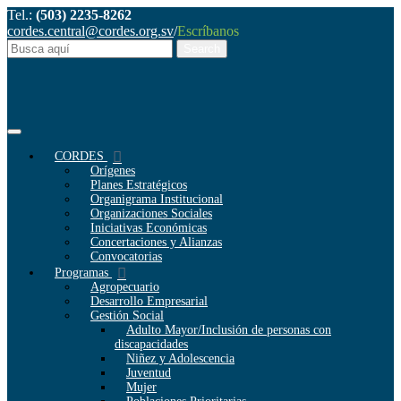
Tel.:
(503) 2235-8262
cordes.central@cordes.org.sv
/
Escríbanos
CORDES
Orígenes
Planes Estratégicos
Organigrama Institucional
Organizaciones Sociales
Iniciativas Económicas
Concertaciones y Alianzas
Convocatorias
Programas
Agropecuario
Desarrollo Empresarial
Gestión Social
Adulto Mayor/Inclusión de personas con
discapacidades
Niñez y Adolescencia
Juventud
Mujer