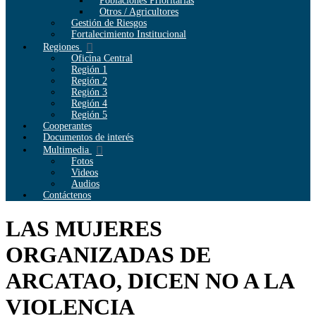
Poblaciones Prioritarias
Otros / Agricultores
Gestión de Riesgos
Fortalecimiento Institucional
Regiones
Oficina Central
Región 1
Región 2
Región 3
Región 4
Región 5
Cooperantes
Documentos de interés
Multimedia
Fotos
Videos
Audios
Contáctenos
LAS MUJERES
ORGANIZADAS DE
ARCATAO, DICEN NO A LA
VIOLENCIA