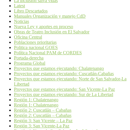
La inclusión salva vidas
Latest
Libro Descartados
Manuales Organización y manejo CdD
Noticias
Nueva Ley y aportes en proceso
Obras de Teatro Inclusión en El Salvador
Oficina Central
Poblaciones prioritarias
Politica nacional GOES
Política Nacional PAM de CORDES
Portada-derecha
Programa Global
Proyectos que estamos ejecutando: Chalatenango
Proyectos que estamos ejecutando: Cuscatlán-Cabañas
Proyectos que estamos ejecutando: Norte de San Salvador-La
Libertad
Proyectos que estamos ejecutando: San Vicente-La Paz
Proyectos que estamos ejecutando: Sur de La Libertad
Región 1: Chalatenango
Región 1: Chalatenango
Región 2: Cuscatlán – Cabañas
Región 2: Cuscatlán – Cabañas
Región 3: San Vicente – La Paz
Región 3: San Vicente-La Paz