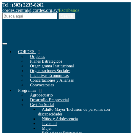
Tel.:
(503) 2235-8262
cordes.central@cordes.org.sv
/
Escríbanos
CORDES
Orígenes
Planes Estratégicos
Organigrama Institucional
Organizaciones Sociales
Iniciativas Económicas
Concertaciones y Alianzas
Convocatorias
Programas
Agropecuario
Desarrollo Empresarial
Gestión Social
Adulto Mayor/Inclusión de personas con
discapacidades
Niñez y Adolescencia
Juventud
Mujer