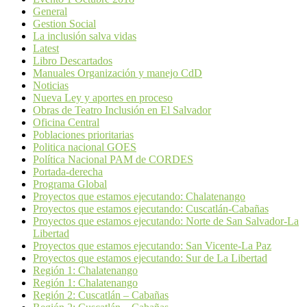
General
Gestion Social
La inclusión salva vidas
Latest
Libro Descartados
Manuales Organización y manejo CdD
Noticias
Nueva Ley y aportes en proceso
Obras de Teatro Inclusión en El Salvador
Oficina Central
Poblaciones prioritarias
Politica nacional GOES
Política Nacional PAM de CORDES
Portada-derecha
Programa Global
Proyectos que estamos ejecutando: Chalatenango
Proyectos que estamos ejecutando: Cuscatlán-Cabañas
Proyectos que estamos ejecutando: Norte de San Salvador-La
Libertad
Proyectos que estamos ejecutando: San Vicente-La Paz
Proyectos que estamos ejecutando: Sur de La Libertad
Región 1: Chalatenango
Región 1: Chalatenango
Región 2: Cuscatlán – Cabañas