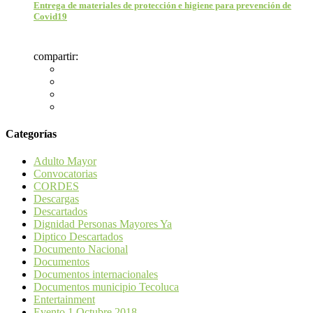
Entrega de materiales de protección e higiene para prevención de
Covid19
compartir:
Categorías
Adulto Mayor
Convocatorias
CORDES
Descargas
Descartados
Dignidad Personas Mayores Ya
Diptico Descartados
Documento Nacional
Documentos
Documentos internacionales
Documentos municipio Tecoluca
Entertainment
Evento 1 Octubre 2018