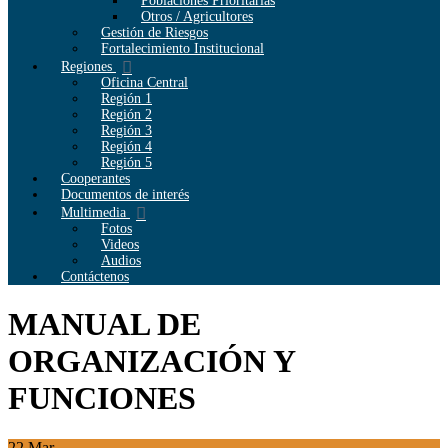
Poblaciones Prioritarias
Otros / Agricultores
Gestión de Riesgos
Fortalecimiento Institucional
Regiones
Oficina Central
Región 1
Región 2
Región 3
Región 4
Región 5
Cooperantes
Documentos de interés
Multimedia
Fotos
Videos
Audios
Contáctenos
MANUAL DE
ORGANIZACIÓN Y
FUNCIONES
22
Mar