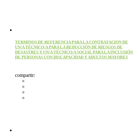
TERMINOS DE REFERENCIA PARA LA CONTRATACIÓN DE
UN/A TÉCNICO/A PARA LA REDUCCIÓN DE RIESGOS DE
DESASTRES Y UN/A TÉCNICO/A SOCIAL PARA LA INCLUSIÓN
DE PERSONAS CON DISCAPACIDAD Y ADULTOS MAYORES
compartir: