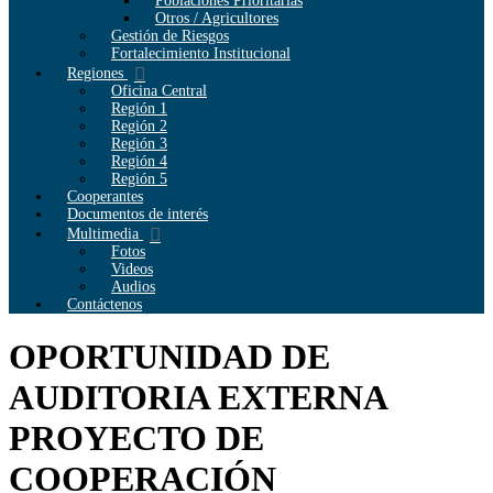
Poblaciones Prioritarias
Otros / Agricultores
Gestión de Riesgos
Fortalecimiento Institucional
Regiones
Oficina Central
Región 1
Región 2
Región 3
Región 4
Región 5
Cooperantes
Documentos de interés
Multimedia
Fotos
Videos
Audios
Contáctenos
OPORTUNIDAD DE
AUDITORIA EXTERNA
PROYECTO DE
COOPERACIÓN