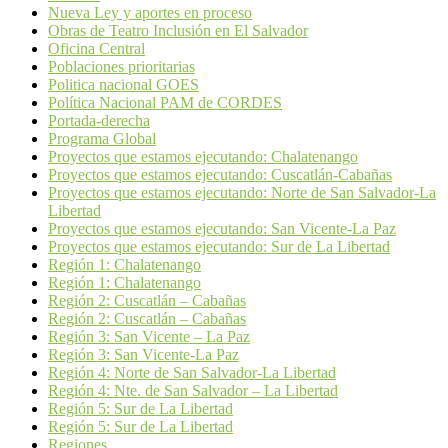
Nueva Ley y aportes en proceso
Obras de Teatro Inclusión en El Salvador
Oficina Central
Poblaciones prioritarias
Politica nacional GOES
Política Nacional PAM de CORDES
Portada-derecha
Programa Global
Proyectos que estamos ejecutando: Chalatenango
Proyectos que estamos ejecutando: Cuscatlán-Cabañas
Proyectos que estamos ejecutando: Norte de San Salvador-La
Libertad
Proyectos que estamos ejecutando: San Vicente-La Paz
Proyectos que estamos ejecutando: Sur de La Libertad
Región 1: Chalatenango
Región 1: Chalatenango
Región 2: Cuscatlán – Cabañas
Región 2: Cuscatlán – Cabañas
Región 3: San Vicente – La Paz
Región 3: San Vicente-La Paz
Región 4: Norte de San Salvador-La Libertad
Región 4: Nte. de San Salvador – La Libertad
Región 5: Sur de La Libertad
Región 5: Sur de La Libertad
Regiones