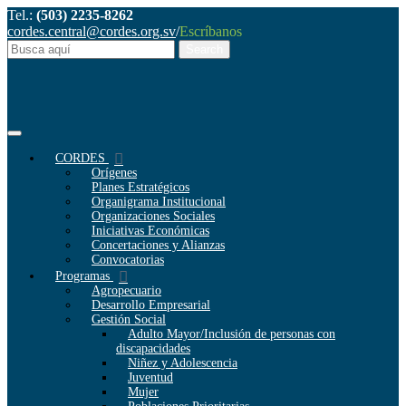
Tel.:
(503) 2235-8262
cordes.central@cordes.org.sv
/
Escríbanos
CORDES
Orígenes
Planes Estratégicos
Organigrama Institucional
Organizaciones Sociales
Iniciativas Económicas
Concertaciones y Alianzas
Convocatorias
Programas
Agropecuario
Desarrollo Empresarial
Gestión Social
Adulto Mayor/Inclusión de personas con
discapacidades
Niñez y Adolescencia
Juventud
Mujer