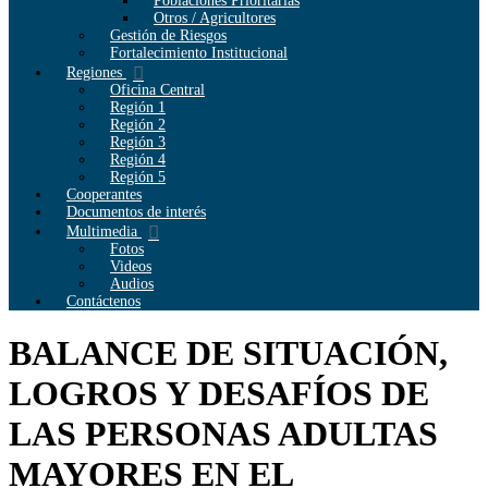
Poblaciones Prioritarias
Otros / Agricultores
Gestión de Riesgos
Fortalecimiento Institucional
Regiones
Oficina Central
Región 1
Región 2
Región 3
Región 4
Región 5
Cooperantes
Documentos de interés
Multimedia
Fotos
Videos
Audios
Contáctenos
BALANCE DE SITUACIÓN,
LOGROS Y DESAFÍOS DE
LAS PERSONAS ADULTAS
MAYORES EN EL