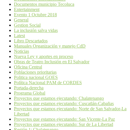
Documentos municipio Tecoluca
Entertainment
Evento 1 Octubre 2018
General
Gestion Social
La inclusión salva vidas
Latest
Libro Descartados
Manuales Organización y manejo CdD
Noticias
Nueva Ley y aportes en proceso
Obras de Teatro Inclusión en El Salvador
Oficina Central
Poblaciones prioritarias
Politica nacional GOES
Política Nacional PAM de CORDES
Portada-derecha
Programa Global
Proyectos que estamos ejecutando: Chalatenango
Proyectos que estamos ejecutando: Cuscatlán-Cabañas
Proyectos que estamos ejecutando: Norte de San Salvador-La
Libertad
Proyectos que estamos ejecutando: San Vicente-La Paz
Proyectos que estamos ejecutando: Sur de La Libertad
Región 1: Chalatenango