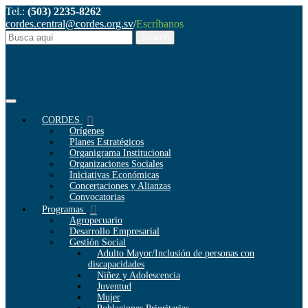
Tel.:
(503) 2235-8262
cordes.central@cordes.org.sv
/
Escríbanos
CORDES
Orígenes
Planes Estratégicos
Organigrama Institucional
Organizaciones Sociales
Iniciativas Económicas
Concertaciones y Alianzas
Convocatorias
Programas
Agropecuario
Desarrollo Empresarial
Gestión Social
Adulto Mayor/Inclusión de personas con
discapacidades
Niñez y Adolescencia
Juventud
Mujer