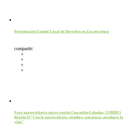
Presentación Comité Local de Derechos en Zacatecoluca
compartir:
Foro agroecológico micro región Cuscatlán-Cabañas, CORDES
Región II “Con la agroecología: siembro conciencia, produzco la
vida”