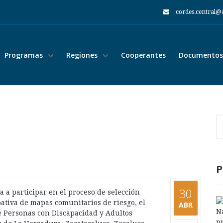
cordes.central@
Programas
Regiones
Cooperantes
Documentos 
P
30
a a participar en el proceso de selección
pativa de mapas comunitarios de riesgo, el
ABR
e Personas con Discapacidad y Adultos
compartir: