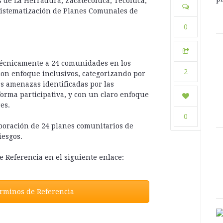
 de La Herradura, Zacatecoluca, Tecoluca,
y sistematización de Planes Comunales de
0
 técnicamente a 24 comunidades en los
compartir:
2
con enfoque inclusivos, categorizando por
las amenazas identificadas por las
orma participativa, y con un claro enfoque
es.
0
aboración de 24 planes comunitarios de
iesgos.
e Referencia en el siguiente enlace:
compartir:
rminos de Referencia