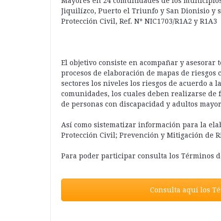
Mayores en 24 comunidades de los municipios
Jiquilízco, Puerto el Triunfo y San Dionisio 
Protección Civil, Ref. Nº NIC1703/R1A2 y R1A3
El objetivo consiste en acompañar y asesorar
procesos de elaboración de mapas de riesgos 
sectores los niveles los riesgos de acuerdo a 
comunidades, los cuales deben realizarse de f
de personas con discapacidad y adultos mayor
Así como sistematizar información para la el
Protección Civil; Prevención y Mitigación de R
Para poder participar consulta los Términos d
Consulta aquí los Té