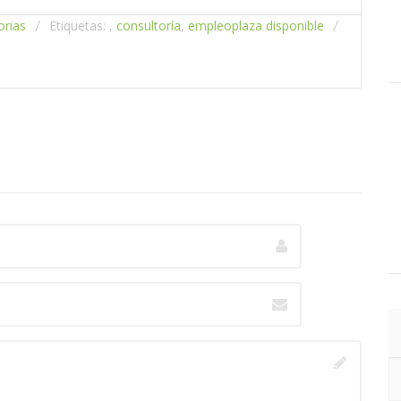
compartir:
orias
Etiquetas: ,
consultoría
,
empleo
plaza disponible
compartir: