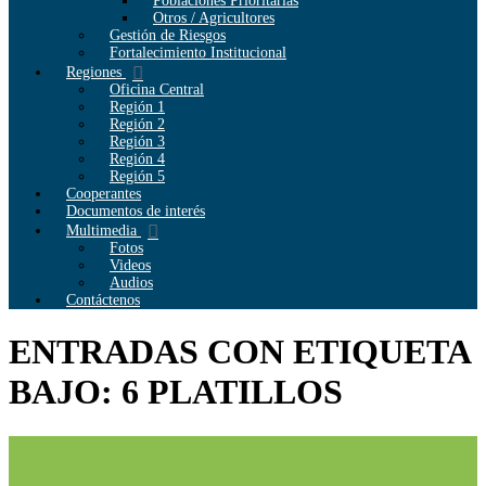
Poblaciones Prioritarias
Otros / Agricultores
Gestión de Riesgos
Fortalecimiento Institucional
Regiones
Oficina Central
Región 1
Región 2
Región 3
Región 4
Región 5
Cooperantes
Documentos de interés
Multimedia
Fotos
Videos
Audios
Contáctenos
ENTRADAS CON ETIQUETA
BAJO: 6 PLATILLOS