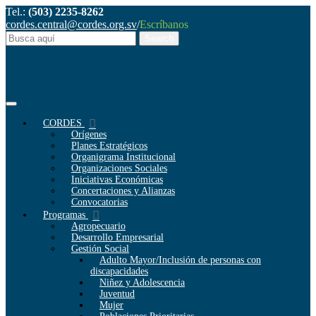
Tel.:
(503) 2235-8262
cordes.central@cordes.org.sv
/
Escríbanos
CORDES
Orígenes
Planes Estratégicos
Organigrama Institucional
Organizaciones Sociales
Iniciativas Económicas
Concertaciones y Alianzas
Convocatorias
Programas
Agropecuario
Desarrollo Empresarial
Gestión Social
Adulto Mayor/Inclusión de personas con
discapacidades
Niñez y Adolescencia
Juventud
Mujer