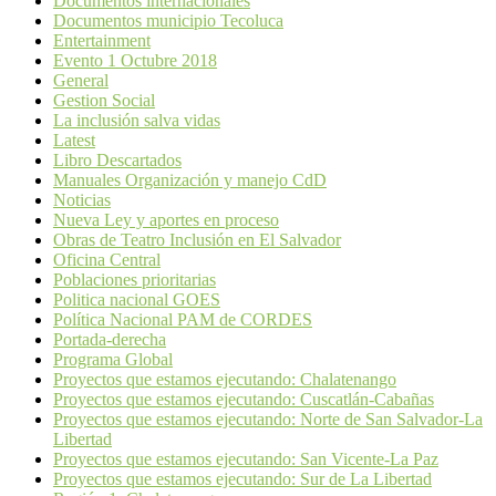
Documentos internacionales
Documentos municipio Tecoluca
Entertainment
Evento 1 Octubre 2018
General
Gestion Social
La inclusión salva vidas
Latest
Libro Descartados
Manuales Organización y manejo CdD
Noticias
Nueva Ley y aportes en proceso
Obras de Teatro Inclusión en El Salvador
Oficina Central
Poblaciones prioritarias
Politica nacional GOES
Política Nacional PAM de CORDES
Portada-derecha
Programa Global
Proyectos que estamos ejecutando: Chalatenango
Proyectos que estamos ejecutando: Cuscatlán-Cabañas
Proyectos que estamos ejecutando: Norte de San Salvador-La
Libertad
Proyectos que estamos ejecutando: San Vicente-La Paz
Proyectos que estamos ejecutando: Sur de La Libertad