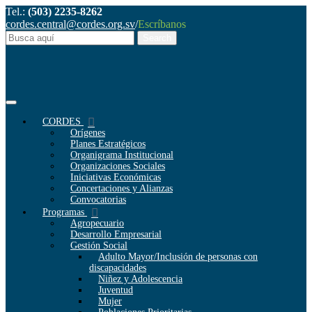
Tel.:
(503) 2235-8262
cordes.central@cordes.org.sv
/
Escríbanos
CORDES
Orígenes
Planes Estratégicos
Organigrama Institucional
Organizaciones Sociales
Iniciativas Económicas
Concertaciones y Alianzas
Convocatorias
Programas
Agropecuario
Desarrollo Empresarial
Gestión Social
Adulto Mayor/Inclusión de personas con
discapacidades
Niñez y Adolescencia
Juventud
Mujer