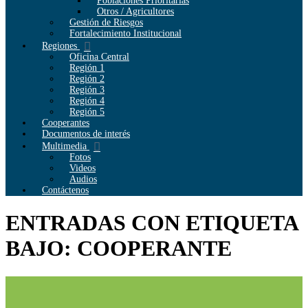
Poblaciones Prioritarias
Otros / Agricultores
Gestión de Riesgos
Fortalecimiento Institucional
Regiones
Oficina Central
Región 1
Región 2
Región 3
Región 4
Región 5
Cooperantes
Documentos de interés
Multimedia
Fotos
Videos
Audios
Contáctenos
ENTRADAS CON ETIQUETA
BAJO: COOPERANTE