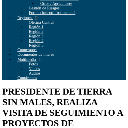
Otros / Agricultores
Gestión de Riesgos
Fortalecimiento Institucional
Regiones
Oficina Central
Región 1
Región 2
Región 3
Región 4
Región 5
Cooperantes
Documentos de interés
Multimedia
Fotos
Videos
Audios
Contáctenos
PRESIDENTE DE TIERRA
SIN MALES, REALIZA
VISITA DE SEGUIMIENTO A
PROYECTOS DE