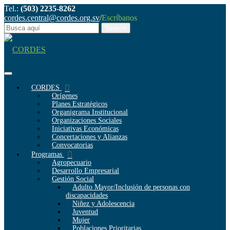
Tel.:
(503) 2235-8262
cordes.central@cordes.org.sv
/
Escríbanos
CORDES
Orígenes
Planes Estratégicos
Organigrama Institucional
Organizaciones Sociales
Iniciativas Económicas
Concertaciones y Alianzas
Convocatorias
Programas
Agropecuario
Desarrollo Empresarial
Gestión Social
Adulto Mayor/Inclusión de personas con
discapacidades
Niñez y Adolescencia
Juventud
Mujer
Poblaciones Prioritarias