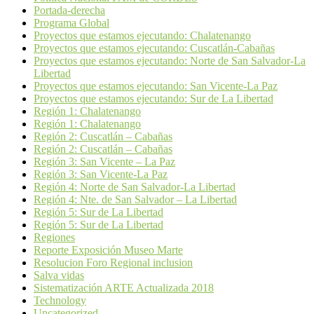
Portada-derecha
Programa Global
Proyectos que estamos ejecutando: Chalatenango
Proyectos que estamos ejecutando: Cuscatlán-Cabañas
Proyectos que estamos ejecutando: Norte de San Salvador-La
Libertad
Proyectos que estamos ejecutando: San Vicente-La Paz
Proyectos que estamos ejecutando: Sur de La Libertad
Región 1: Chalatenango
Región 1: Chalatenango
Región 2: Cuscatlán – Cabañas
Región 2: Cuscatlán – Cabañas
Región 3: San Vicente – La Paz
Región 3: San Vicente-La Paz
Región 4: Norte de San Salvador-La Libertad
Región 4: Nte. de San Salvador – La Libertad
Región 5: Sur de La Libertad
Región 5: Sur de La Libertad
Regiones
Reporte Exposición Museo Marte
Resolucion Foro Regional inclusion
Salva vidas
Sistematización ARTE Actualizada 2018
Technology
Uncategorized