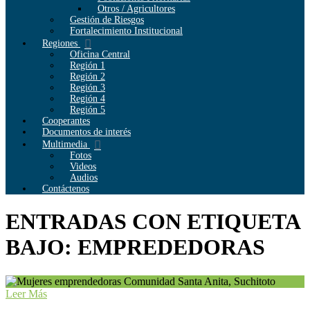
Otros / Agricultores
Gestión de Riesgos
Fortalecimiento Institucional
Regiones
Oficina Central
Región 1
Región 2
Región 3
Región 4
Región 5
Cooperantes
Documentos de interés
Multimedia
Fotos
Videos
Audios
Contáctenos
ENTRADAS CON ETIQUETA
BAJO: EMPREDEDORAS
Leer Más