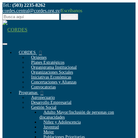
Tel.:
(503) 2235-8262
cordes.central@cordes.org.sv
/
Escríbanos
CORDES
Orígenes
Planes Estratégicos
Organigrama Institucional
Organizaciones Sociales
Iniciativas Económicas
Concertaciones y Alianzas
Convocatorias
Programas
Agropecuario
Desarrollo Empresarial
Gestión Social
Adulto Mayor/Inclusión de personas con
discapacidades
Niñez y Adolescencia
Juventud
Mujer
Poblaciones Prioritarias