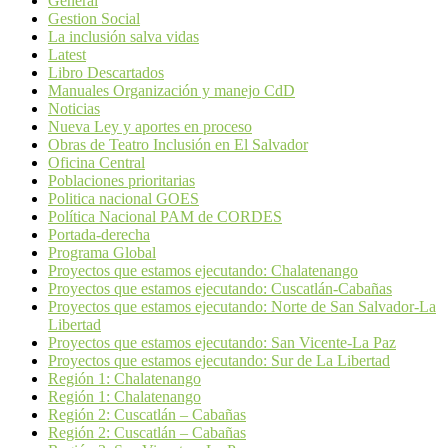
General
Gestion Social
La inclusión salva vidas
Latest
Libro Descartados
Manuales Organización y manejo CdD
Noticias
Nueva Ley y aportes en proceso
Obras de Teatro Inclusión en El Salvador
Oficina Central
Poblaciones prioritarias
Politica nacional GOES
Política Nacional PAM de CORDES
Portada-derecha
Programa Global
Proyectos que estamos ejecutando: Chalatenango
Proyectos que estamos ejecutando: Cuscatlán-Cabañas
Proyectos que estamos ejecutando: Norte de San Salvador-La
Libertad
Proyectos que estamos ejecutando: San Vicente-La Paz
Proyectos que estamos ejecutando: Sur de La Libertad
Región 1: Chalatenango
Región 1: Chalatenango
Región 2: Cuscatlán – Cabañas
Región 2: Cuscatlán – Cabañas