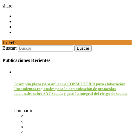
share:
15
Feb
Buscar:
Publicaciones Recientes
Se amplia plazo para aplicar a CONSULTORIA para elaboración
lineamientos regionales para la armonización de protocolos
nacionales sobre SAT Sequía y gestión integral del riesgo de sequía
compartir: