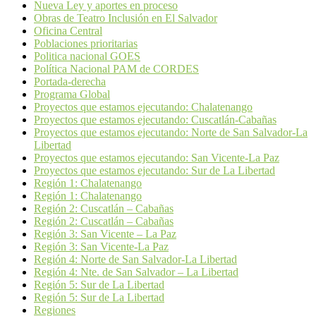
Nueva Ley y aportes en proceso
Obras de Teatro Inclusión en El Salvador
Oficina Central
Poblaciones prioritarias
Politica nacional GOES
Política Nacional PAM de CORDES
Portada-derecha
Programa Global
Proyectos que estamos ejecutando: Chalatenango
Proyectos que estamos ejecutando: Cuscatlán-Cabañas
Proyectos que estamos ejecutando: Norte de San Salvador-La
Libertad
Proyectos que estamos ejecutando: San Vicente-La Paz
Proyectos que estamos ejecutando: Sur de La Libertad
Región 1: Chalatenango
Región 1: Chalatenango
Región 2: Cuscatlán – Cabañas
Región 2: Cuscatlán – Cabañas
Región 3: San Vicente – La Paz
Región 3: San Vicente-La Paz
Región 4: Norte de San Salvador-La Libertad
Región 4: Nte. de San Salvador – La Libertad
Región 5: Sur de La Libertad
Región 5: Sur de La Libertad
Regiones