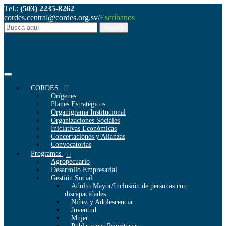
Tel.:
(503) 2235-8262
cordes.central@cordes.org.sv
/
Escríbanos
CORDES
Orígenes
Planes Estratégicos
Organigrama Institucional
Organizaciones Sociales
Iniciativas Económicas
Concertaciones y Alianzas
Convocatorias
Programas
Agropecuario
Desarrollo Empresarial
Gestión Social
Adulto Mayor/Inclusión de personas con
discapacidades
Niñez y Adolescencia
Juventud
Mujer