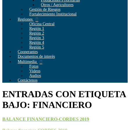
Poblaciones Prioritarias
Otros / Agricultores
Gestión de Riesgos
Fortalecimiento Institucional
Regiones
Oficina Central
Región 1
Región 2
Región 3
Región 4
Región 5
Cooperantes
Documentos de interés
Multimedia
Fotos
Videos
Audios
Contáctenos
ENTRADAS CON ETIQUETA
BAJO: FINANCIERO
BALANCE FINANCIERO-CORDES 2019