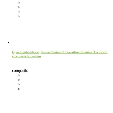
Oportunidad de empleo en Region II Cuscatlán Cabañas: Tecnica/o
en comercializacion
compartir: