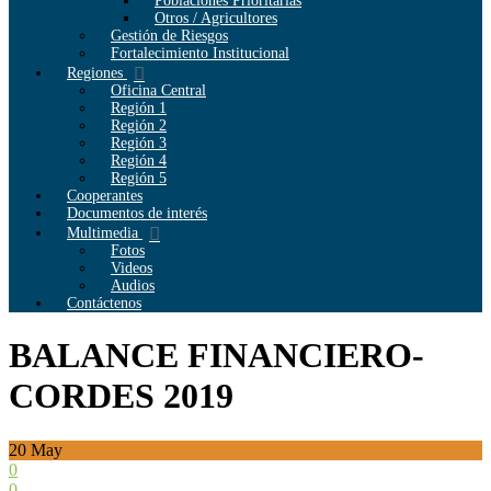
Poblaciones Prioritarias
Otros / Agricultores
Gestión de Riesgos
Fortalecimiento Institucional
Regiones
Oficina Central
Región 1
Región 2
Región 3
Región 4
Región 5
Cooperantes
Documentos de interés
Multimedia
Fotos
Videos
Audios
Contáctenos
BALANCE FINANCIERO-
CORDES 2019
20
May
0
0