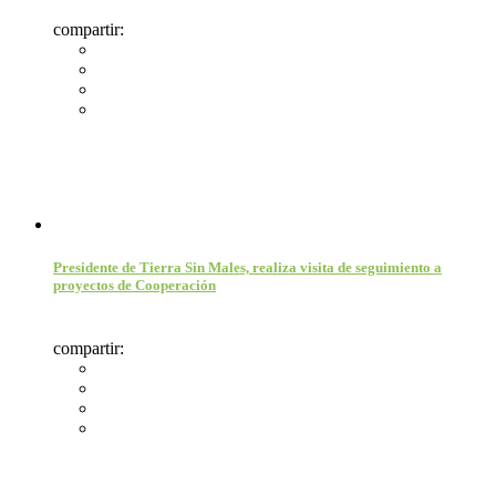
compartir:
Presidente de Tierra Sin Males, realiza visita de seguimiento a
proyectos de Cooperación
compartir: