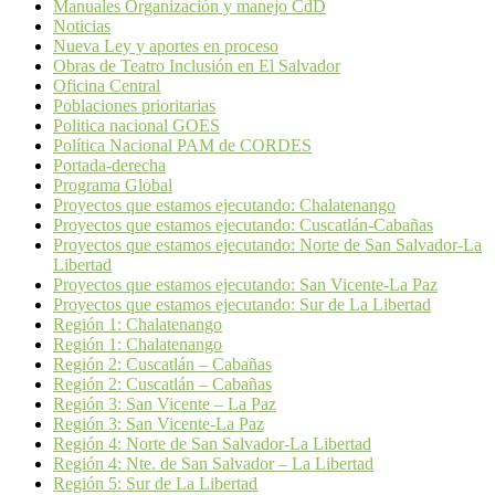
Manuales Organización y manejo CdD
Noticias
Nueva Ley y aportes en proceso
Obras de Teatro Inclusión en El Salvador
Oficina Central
Poblaciones prioritarias
Politica nacional GOES
Política Nacional PAM de CORDES
Portada-derecha
Programa Global
Proyectos que estamos ejecutando: Chalatenango
Proyectos que estamos ejecutando: Cuscatlán-Cabañas
Proyectos que estamos ejecutando: Norte de San Salvador-La
Libertad
Proyectos que estamos ejecutando: San Vicente-La Paz
Proyectos que estamos ejecutando: Sur de La Libertad
Región 1: Chalatenango
Región 1: Chalatenango
Región 2: Cuscatlán – Cabañas
Región 2: Cuscatlán – Cabañas
Región 3: San Vicente – La Paz
Región 3: San Vicente-La Paz
Región 4: Norte de San Salvador-La Libertad
Región 4: Nte. de San Salvador – La Libertad
Región 5: Sur de La Libertad