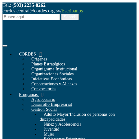
Tel.:
(503) 2235-8262
cordes.central@cordes.org.sv
/
Escríbanos
CORDES
Orígenes
Planes Estratégicos
Organigrama Institucional
Organizaciones Sociales
Iniciativas Económicas
Concertaciones y Alianzas
Convocatorias
Programas
Agropecuario
Desarrollo Empresarial
Gestión Social
Adulto Mayor/Inclusión de personas con
discapacidades
Niñez y Adolescencia
Juventud
Mujer