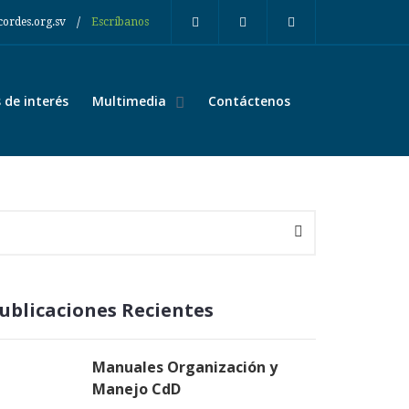
/
cordes.org.sv
Escríbanos
de interés
Multimedia
Contáctenos
ublicaciones Recientes
Manuales Organización y
Manejo CdD