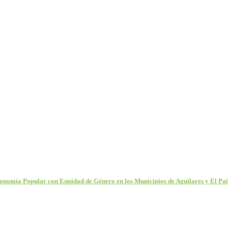
nomía Popular con Equidad de Género en los Municipios de Aguilares y El Pais