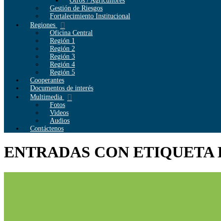
Otros / Agricultores
Gestión de Riesgos
Fortalecimiento Institucional
Regiones
Oficina Central
Región 1
Región 2
Región 3
Región 4
Región 5
Cooperantes
Documentos de interés
Multimedia
Fotos
Videos
Audios
Contáctenos
ENTRADAS CON ETIQUETA 