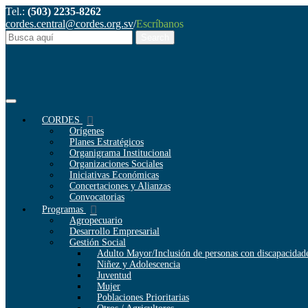
Tel.:
(503) 2235-8262
cordes.central@cordes.org.sv
/
Escríbanos
CORDES
Orígenes
Planes Estratégicos
Organigrama Institucional
Organizaciones Sociales
Iniciativas Económicas
Concertaciones y Alianzas
Convocatorias
Programas
Agropecuario
Desarrollo Empresarial
Gestión Social
Adulto Mayor/Inclusión de personas con discapacidad
Niñez y Adolescencia
Juventud
Mujer
Poblaciones Prioritarias