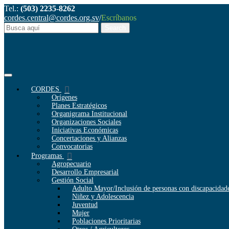
Tel.:
(503) 2235-8262
cordes.central@cordes.org.sv
/
Escríbanos
CORDES
Orígenes
Planes Estratégicos
Organigrama Institucional
Organizaciones Sociales
Iniciativas Económicas
Concertaciones y Alianzas
Convocatorias
Programas
Agropecuario
Desarrollo Empresarial
Gestión Social
Adulto Mayor/Inclusión de personas con discapacidad
Niñez y Adolescencia
Juventud
Mujer
Poblaciones Prioritarias