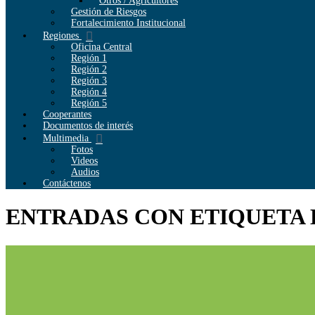
Otros / Agricultores
Gestión de Riesgos
Fortalecimiento Institucional
Regiones
Oficina Central
Región 1
Región 2
Región 3
Región 4
Región 5
Cooperantes
Documentos de interés
Multimedia
Fotos
Videos
Audios
Contáctenos
ENTRADAS CON ETIQUETA 