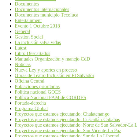
Documentos
Documentos internacionales
Documentos municipio Tecoluca
Entertainment
Evento 1 Octubre 2018
General
Gestion Social
La inclusión salva vidas
Latest
Libro Descartados
Manuales Organización y manejo CdD
Noticias
Nueva Ley y aportes en proceso
Obras de Teatro Inclusión en El Salvador
Oficina Central
Poblaciones prioritarias
Politica nacional GOES
Política Nacional PAM de CORDES
Portada-derecha
Programa Global
Proyectos que estamos ejecutando: Chalatenango
Proyectos que estamos ejecutando: Cuscatlán-Cabañas
Proyectos que estamos ejecutando: Norte de San Salvador-La L
Proyectos que estamos ejecutando: San Vicente-La Paz
Proyectos que estamos ejecutando: Sur de La Libertad