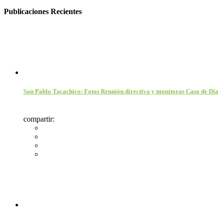
Publicaciones Recientes
San Pablo Tacachico: Fotos Reunión directiva y monitoras Casa de Día
compartir: