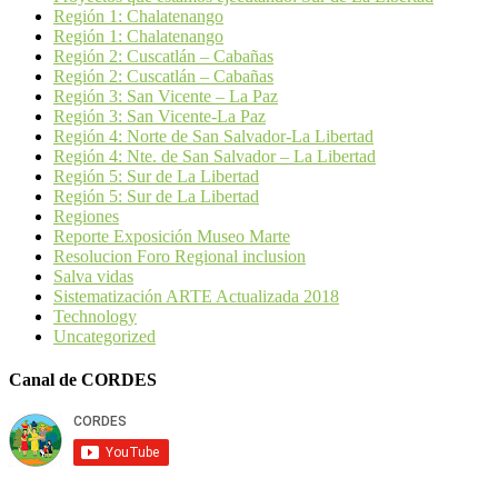
Región 1: Chalatenango
Región 1: Chalatenango
Región 2: Cuscatlán – Cabañas
Región 2: Cuscatlán – Cabañas
Región 3: San Vicente – La Paz
Región 3: San Vicente-La Paz
Región 4: Norte de San Salvador-La Libertad
Región 4: Nte. de San Salvador – La Libertad
Región 5: Sur de La Libertad
Región 5: Sur de La Libertad
Regiones
Reporte Exposición Museo Marte
Resolucion Foro Regional inclusion
Salva vidas
Sistematización ARTE Actualizada 2018
Technology
Uncategorized
Canal de CORDES