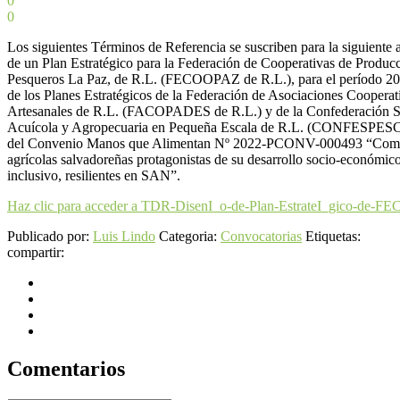
0
0
Los siguientes Términos de Referencia se suscriben para la siguiente 
de un Plan Estratégico para la Federación de Cooperativas de Producc
Pesqueros La Paz, de R.L. (FECOOPAZ de R.L.), para el período 202
de los Planes Estratégicos de la Federación de Asociaciones Cooperat
Artesanales de R.L. (FACOPADES de R.L.) y de la Confederación S
Acuícola y Agropecuaria en Pequeña Escala de R.L. (CONFESPESCA
del Convenio Manos que Alimentan Nº 2022-PCONV-000493 “Comu
agrícolas salvadoreñas protagonistas de su desarrollo socio-económico
inclusivo, resilientes en SAN”.
Haz clic para acceder a TDR-DisenI_o-de-Plan-EstrateI_gico-d
Publicado por:
Luis Lindo
Categoria:
Convocatorias
Etiquetas:
compartir:
Comentarios