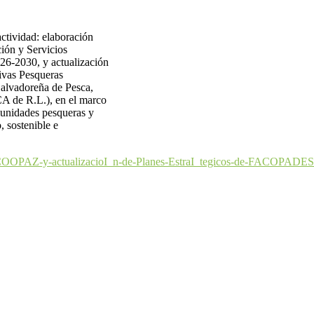
actividad: elaboración
ión y Servicios
6-2030, y actualización
ivas Pesqueras
alvadoreña de Pesca,
 de R.L.), en el marco
nidades pesqueras y
, sostenible e
e-FECOOPAZ-y-actualizacioI_n-de-Planes-EstraI_tegicos-de-FACO