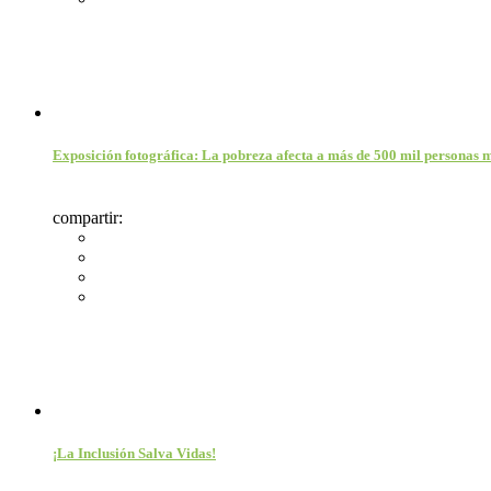
Exposición fotográfica: La pobreza afecta a más de 500 mil personas
compartir:
¡La Inclusión Salva Vidas!