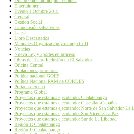
Documentos municipio Tecoluca
Entertainment
Evento 1 Octubre 2018
General
Gestion Social
La inclusión salva vidas
Latest
Libro Descartados
Manuales Organización y manejo CdD
Noticias
Nueva Ley y aportes en proceso
Obras de Teatro Inclusión en El Salvador
Oficina Central
Poblaciones prioritarias
Politica nacional GOES
Política Nacional PAM de CORDES
Portada-derecha
Programa Global
Proyectos que estamos ejecutando: Chalatenango
Proyectos que estamos ejecutando: Cuscatlán-Cabañas
Proyectos que estamos ejecutando: Norte de San Salvador-La L
Proyectos que estamos ejecutando: San Vicente-La Paz
Proyectos que estamos ejecutando: Sur de La Libertad
Región 1: Chalatenango
Región 1: Chalatenango