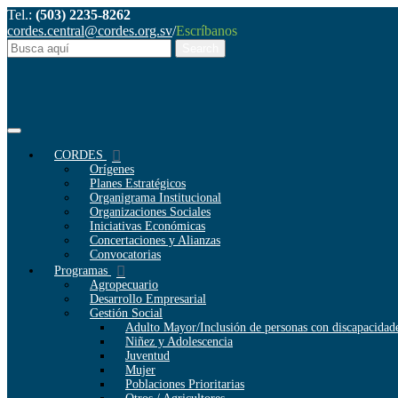
Tel.:
(503) 2235-8262
cordes.central@cordes.org.sv
/
Escríbanos
CORDES
Orígenes
Planes Estratégicos
Organigrama Institucional
Organizaciones Sociales
Iniciativas Económicas
Concertaciones y Alianzas
Convocatorias
Programas
Agropecuario
Desarrollo Empresarial
Gestión Social
Adulto Mayor/Inclusión de personas con discapacidad
Niñez y Adolescencia
Juventud
Mujer
Poblaciones Prioritarias