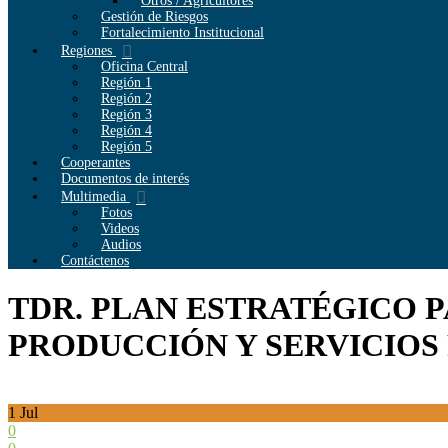
Otros / Agricultores
Gestión de Riesgos
Fortalecimiento Institucional
Regiones
Oficina Central
Región 1
Región 2
Región 3
Región 4
Región 5
Cooperantes
Documentos de interés
Multimedia
Fotos
Videos
Audios
Contáctenos
TDR. PLAN ESTRATÉGICO 
PRODUCCIÓN Y SERVICIOS P
1
Jul
0