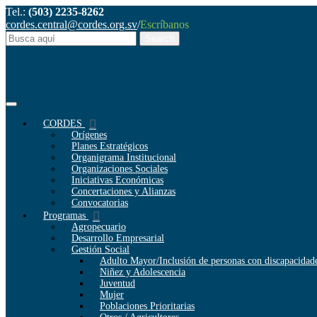
Tel.:
(503) 2235-8262
cordes.central@cordes.org.sv
/
Escríbanos
CORDES
Orígenes
Planes Estratégicos
Organigrama Institucional
Organizaciones Sociales
Iniciativas Económicas
Concertaciones y Alianzas
Convocatorias
Programas
Agropecuario
Desarrollo Empresarial
Gestión Social
Adulto Mayor/Inclusión de personas con discapacidad
Niñez y Adolescencia
Juventud
Mujer
Poblaciones Prioritarias