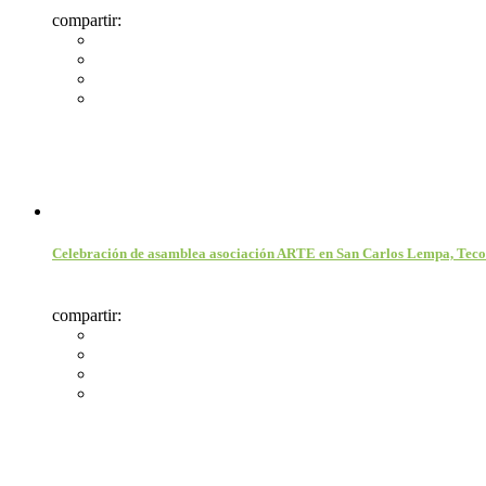
compartir:
Celebración de asamblea asociación ARTE en San Carlos Lempa, Tecol
compartir: