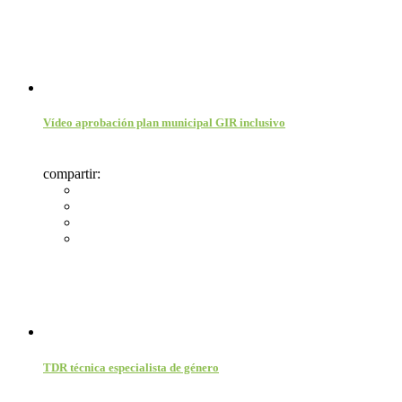
Vídeo aprobación plan municipal GIR inclusivo
compartir:
TDR técnica especialista de género