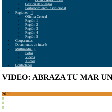
Otros / Agricultores
Gestión de Riesgos
Fortalecimiento Institucional
Regiones
Oficina Central
Región 1
Región 2
Región 3
Región 4
Región 5
Cooperantes
Documentos de interés
Multimedia
Fotos
Videos
Audios
Contáctenos
VIDEO: ABRAZA TU MAR U
26
Jul
0
0
0