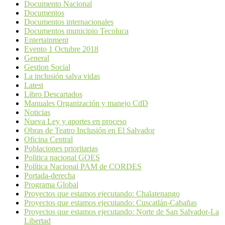
Documento Nacional
Documentos
Documentos internacionales
Documentos municipio Tecoluca
Entertainment
Evento 1 Octubre 2018
General
Gestion Social
La inclusión salva vidas
Latest
Libro Descartados
Manuales Organización y manejo CdD
Noticias
Nueva Ley y aportes en proceso
Obras de Teatro Inclusión en El Salvador
Oficina Central
Poblaciones prioritarias
Politica nacional GOES
Política Nacional PAM de CORDES
Portada-derecha
Programa Global
Proyectos que estamos ejecutando: Chalatenango
Proyectos que estamos ejecutando: Cuscatlán-Cabañas
Proyectos que estamos ejecutando: Norte de San Salvador-La
Libertad