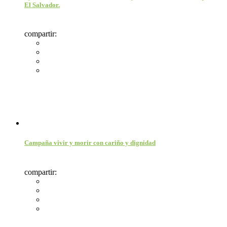
El Salvador.
compartir:
Campaña vivir y morir con cariño y dignidad
compartir: