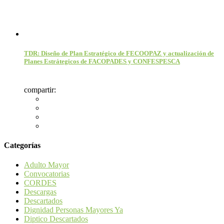
TDR: Diseño de Plan Estratégico de FECOOPAZ y actualización de
Planes Estrátegicos de FACOPADES y CONFESPESCA
compartir:
Categorías
Adulto Mayor
Convocatorias
CORDES
Descargas
Descartados
Dignidad Personas Mayores Ya
Diptico Descartados