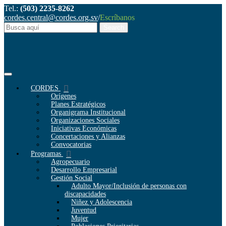
Tel.:
(503) 2235-8262
cordes.central@cordes.org.sv
/
Escríbanos
CORDES
Orígenes
Planes Estratégicos
Organigrama Institucional
Organizaciones Sociales
Iniciativas Económicas
Concertaciones y Alianzas
Convocatorias
Programas
Agropecuario
Desarrollo Empresarial
Gestión Social
Adulto Mayor/Inclusión de personas con
discapacidades
Niñez y Adolescencia
Juventud
Mujer