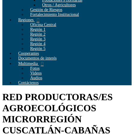
Poblaciones Prioritarias
Otros / Agricultores
Gestión de Riesgos
Fortalecimiento Institucional
Regiones
Oficina Central
Región 1
Región 2
Región 3
Región 4
Región 5
Cooperantes
Documentos de interés
Multimedia
Fotos
Videos
Audios
Contáctenos
RED PRODUCTORAS/ES
AGROECOLÓGICOS
MICRORREGIÓN
CUSCATLÁN-CABAÑAS