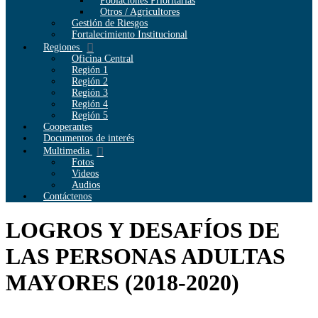
Poblaciones Prioritarias
Otros / Agricultores
Gestión de Riesgos
Fortalecimiento Institucional
Regiones
Oficina Central
Región 1
Región 2
Región 3
Región 4
Región 5
Cooperantes
Documentos de interés
Multimedia
Fotos
Videos
Audios
Contáctenos
LOGROS Y DESAFÍOS DE
LAS PERSONAS ADULTAS
MAYORES (2018-2020)