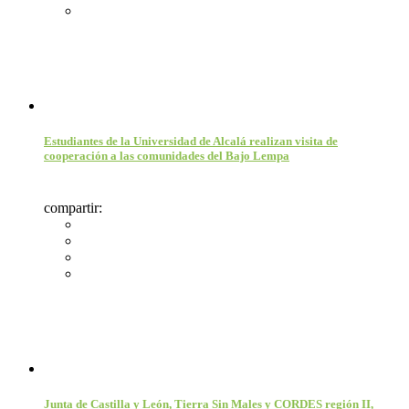
Estudiantes de la Universidad de Alcalá realizan visita de
cooperación a las comunidades del Bajo Lempa
compartir:
Junta de Castilla y León, Tierra Sin Males y CORDES región II,