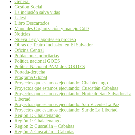
General
Gestion Social
La inclusión salva vidas
Latest
Libro Descartados
Manuales Organización y manejo CdD
Noticias
Nueva Ley y aportes en proceso
Obras de Teatro Inclusión en El Salvador
Oficina Central
Poblaciones prioritarias
Politica nacional GOES
Política Nacional PAM de CORDES
Portada-derecha
Programa Global
Proyectos que estamos ejecutando: Chalatenango
Proyectos que estamos ejecutando: Cuscatlán-Cabañas
Proyectos que estamos ejecutando: Norte de San Salvador-La
Libertad
Proyectos que estamos ejecutando: San Vicente-La Paz
Proyectos que estamos ejecutando: Sur de La Libertad
Región 1: Chalatenango
Región 1: Chalatenango
Región 2: Cuscatlán – Cabañas
Región 2: Cuscatlán – Cabañas