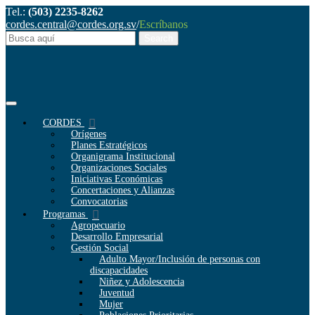
Tel.:
(503) 2235-8262
cordes.central@cordes.org.sv
/
Escríbanos
CORDES
Orígenes
Planes Estratégicos
Organigrama Institucional
Organizaciones Sociales
Iniciativas Económicas
Concertaciones y Alianzas
Convocatorias
Programas
Agropecuario
Desarrollo Empresarial
Gestión Social
Adulto Mayor/Inclusión de personas con
discapacidades
Niñez y Adolescencia
Juventud
Mujer