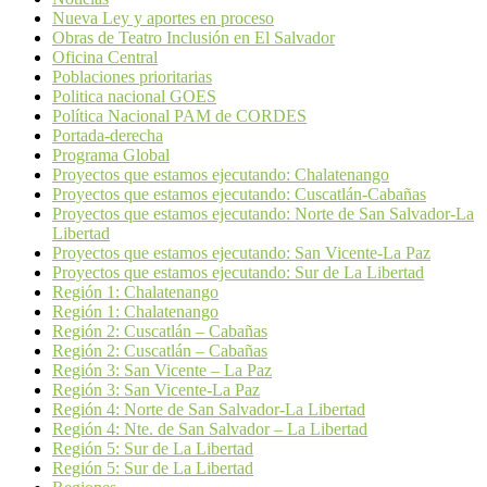
Nueva Ley y aportes en proceso
Obras de Teatro Inclusión en El Salvador
Oficina Central
Poblaciones prioritarias
Politica nacional GOES
Política Nacional PAM de CORDES
Portada-derecha
Programa Global
Proyectos que estamos ejecutando: Chalatenango
Proyectos que estamos ejecutando: Cuscatlán-Cabañas
Proyectos que estamos ejecutando: Norte de San Salvador-La
Libertad
Proyectos que estamos ejecutando: San Vicente-La Paz
Proyectos que estamos ejecutando: Sur de La Libertad
Región 1: Chalatenango
Región 1: Chalatenango
Región 2: Cuscatlán – Cabañas
Región 2: Cuscatlán – Cabañas
Región 3: San Vicente – La Paz
Región 3: San Vicente-La Paz
Región 4: Norte de San Salvador-La Libertad
Región 4: Nte. de San Salvador – La Libertad
Región 5: Sur de La Libertad
Región 5: Sur de La Libertad