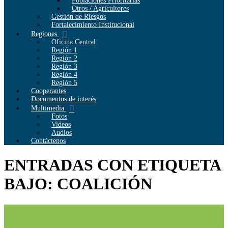
Poblaciones Prioritarias
Otros / Agricultores
Gestión de Riesgos
Fortalecimiento Institucional
Regiones
Oficina Central
Región 1
Región 2
Región 3
Región 4
Región 5
Cooperantes
Documentos de interés
Multimedia
Fotos
Videos
Audios
Contáctenos
ENTRADAS CON ETIQUETA
BAJO: COALICIÓN