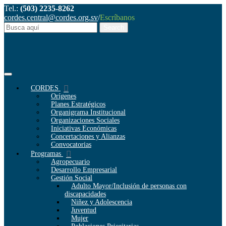
Tel.:
(503) 2235-8262
cordes.central@cordes.org.sv
/
Escríbanos
CORDES
Orígenes
Planes Estratégicos
Organigrama Institucional
Organizaciones Sociales
Iniciativas Económicas
Concertaciones y Alianzas
Convocatorias
Programas
Agropecuario
Desarrollo Empresarial
Gestión Social
Adulto Mayor/Inclusión de personas con
discapacidades
Niñez y Adolescencia
Juventud
Mujer